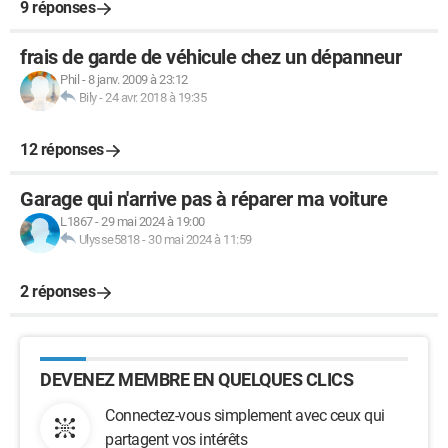
9 réponses
frais de garde de véhicule chez un dépanneur
Phil
-
8 janv. 2009 à 23:12
Bily
-
24 avr. 2018 à 19:35
12 réponses
Garage qui n'arrive pas à réparer ma voiture
L1867
-
29 mai 2024 à 19:00
Ulysse5818
-
30 mai 2024 à 11:59
2 réponses
DEVENEZ MEMBRE EN QUELQUES CLICS
Connectez-vous simplement avec ceux qui
partagent vos intérêts