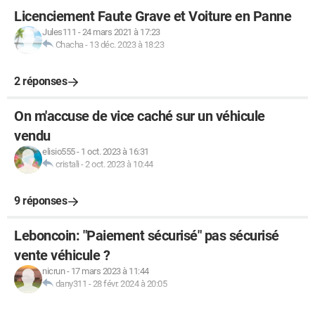
Licenciement Faute Grave et Voiture en Panne
Jules111
-
24 mars 2021 à 17:23
Chacha
-
13 déc. 2023 à 18:23
2 réponses
On m'accuse de vice caché sur un véhicule
vendu
elisio555
-
1 oct. 2023 à 16:31
cristali
-
2 oct. 2023 à 10:44
9 réponses
Leboncoin: "Paiement sécurisé" pas sécurisé
vente véhicule ?
nicrun
-
17 mars 2023 à 11:44
dany311
-
28 févr. 2024 à 20:05