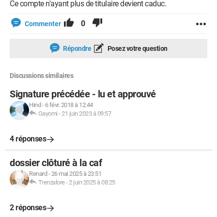
Ce compte n'ayant plus de titulaire devient caduc.
0
Commenter
Répondre
Posez votre question
Discussions similaires
Signature précédée - lu et approuvé
Hind
-
6 févr. 2018 à 12:44
Gayomi
-
21 juin 2023 à 09:57
4 réponses
dossier clôturé à la caf
Renard
-
26 mai 2025 à 23:51
Trenzalore
-
2 juin 2025 à 08:25
2 réponses