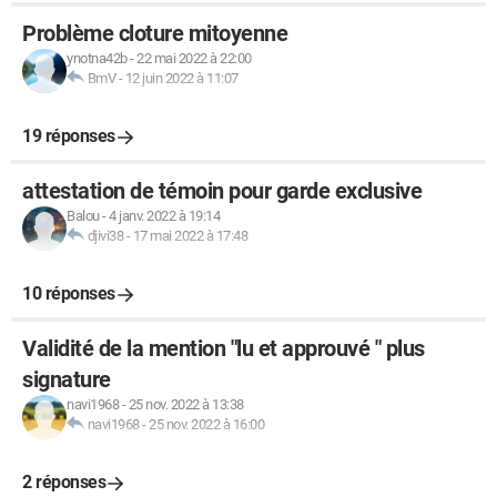
Problème cloture mitoyenne
ynotna42b
-
22 mai 2022 à 22:00
BmV
-
12 juin 2022 à 11:07
19 réponses
attestation de témoin pour garde exclusive
Balou
-
4 janv. 2022 à 19:14
djivi38
-
17 mai 2022 à 17:48
10 réponses
Validité de la mention "lu et approuvé " plus
signature
navi1968
-
25 nov. 2022 à 13:38
navi1968
-
25 nov. 2022 à 16:00
2 réponses