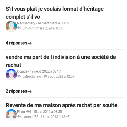
S’il vous plaît je voulais format d’héritage
complet s’il vo
Nadinemary
-
14 mars 2024 à 00:55
BmV
-
14 mars 2024 à 10:43
4 réponses
vendre ma part de l indivision à une société de
rachat
Cojade
-
19 sept. 2022 à 03:17
LaBeotienne
-
19 sept. 2022 à 12:09
2 réponses
Revente de ma maison après rachat par soulte
Phénix94
-
15 avr. 2012 à 03:35
Laranne78
-
11 juin 2013 à 13:45