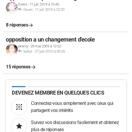
Gwen
-
11 juil. 2019 à 10:46
Gwen
-
11 juil. 2019 à 22:20
8 réponses
opposition a un changement d'ecole
jeremy
-
29 mai 2009 à 13:52
laetys
-
27 juin 2010 à 00:36
15 réponses
DEVENEZ MEMBRE EN QUELQUES CLICS
Connectez-vous simplement avec ceux qui
partagent vos intérêts
Suivez vos discussions facilement et obtenez
plus de réponses