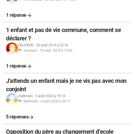
1 réponse
1 enfant et pas de vie commune, comment se
déclarer ?
Fleur3000
-
28 août 2014 à 23:16
eouvees
-
19 sept. 2014 à 13:46
1 réponse
J'attends un enfant mais je ne vis pas avec mon
conjoint
melimelo
-
2 août 2020 à 19:18
Melimelo
-
4 août 2020 à 20:11
5 réponses
Opposition du père au changement d’ecole