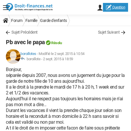
Question
Forum
Famille
Garde d'enfants
Sujet Précédent
Sujet Suivant
Pb avec le papa
Résolu
boroillotes
-
Modifié le 2 sept. 2015 à 10:54
boroillote -
2 sept. 2015 à 18:59
Bonjour,
séparée depuis 2007, nous avons un jugement du juge pour la
garde de notre fille de 10 ans aujourd'hui.
Il a le droit à la prendre le mardi de 17 h à 20 h, 1 week end sur
2 et 1/2 des vacances.
Aujourd'hui il ne respect pas toujours les horraires mais je n'ai
pas mon mot a dire...
Durant les vacances il vient la prendre chaque jour selon son
horaire et la reconduit à mon domicile à 22 h sans savoir si
cela est validé ou non par moi.
A t il le droit de m imposer cette facon de faire sous prétexte