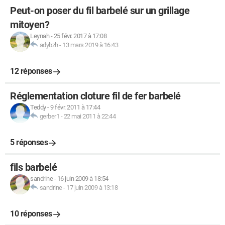
Peut-on poser du fil barbelé sur un grillage
mitoyen?
Leynah
-
25 févr. 2017 à 17:08
adybzh
-
13 mars 2019 à 16:43
12 réponses
Réglementation cloture fil de fer barbelé
Teddy
-
9 févr. 2011 à 17:44
gerber1
-
22 mai 2011 à 22:44
5 réponses
fils barbelé
sandrine
-
16 juin 2009 à 18:54
sandrine
-
17 juin 2009 à 13:18
10 réponses