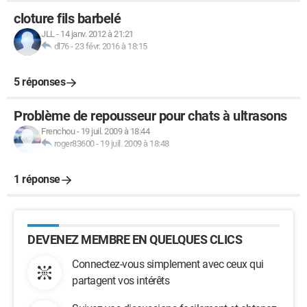
cloture fils barbelé
JLL
-
14 janv. 2012 à 21:21
dl76
-
23 févr. 2016 à 18:15
5 réponses
Problème de repousseur pour chats à ultrasons
Frenchou
-
19 juil. 2009 à 18:44
roger83600
-
19 juil. 2009 à 18:48
1 réponse
DEVENEZ MEMBRE EN QUELQUES CLICS
Connectez-vous simplement avec ceux qui
partagent vos intérêts