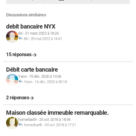
Discussions similaires
debit bancaire NYX
Bri
-
31 mars 2022 à 18:26
Bri
-
29 mai 2022 à 14:41
15 réponses
Débit carte bancaire
Yann
-
15 déc. 2020 à 19:36
Yann
-
16 déc. 2020 à 00:18
2 réponses
Maison classée immeuble remarquable.
homerbarth
-
25 oct. 2018 à 18:54
homerbarth
-
30 oct. 2018 à 17:21