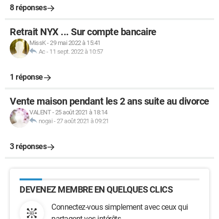
8 réponses
Retrait NYX ... Sur compte bancaire
MissK
-
29 mai 2022 à 15:41
Ac
-
11 sept. 2022 à 10:57
1 réponse
Vente maison pendant les 2 ans suite au divorce
VALENT
-
25 août 2021 à 18:14
nogai
-
27 août 2021 à 09:21
3 réponses
DEVENEZ MEMBRE EN QUELQUES CLICS
Connectez-vous simplement avec ceux qui
partagent vos intérêts