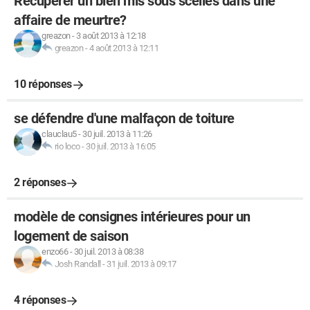
Récupérer un bien mis sous scellés dans une
affaire de meurtre?
greazon
-
3 août 2013 à 12:18
greazon
-
4 août 2013 à 12:11
10 réponses
se défendre d'une malfaçon de toiture
clauclau5
-
30 juil. 2013 à 11:26
rio loco
-
30 juil. 2013 à 16:05
2 réponses
modèle de consignes intérieures pour un
logement de saison
enzo66
-
30 juil. 2013 à 08:38
Josh Randall
-
31 juil. 2013 à 09:17
4 réponses