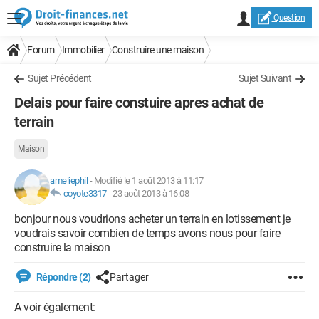
Question
Forum
Immobilier
Construire une maison
Sujet Précédent
Sujet Suivant
Delais pour faire constuire apres achat de
terrain
Maison
ameliephil
-
Modifié le 1 août 2013 à 11:17
coyote3317
-
23 août 2013 à 16:08
bonjour nous voudrions acheter un terrain en lotissement je
voudrais savoir combien de temps avons nous pour faire
construire la maison
Répondre (2)
Partager
A voir également: