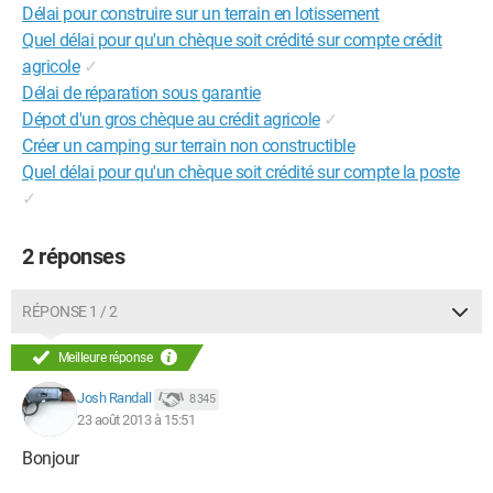
Délai pour construire sur un terrain en lotissement
Quel délai pour qu'un chèque soit crédité sur compte crédit
agricole
✓
Délai de réparation sous garantie
Dépot d'un gros chèque au crédit agricole
✓
Créer un camping sur terrain non constructible
Quel délai pour qu'un chèque soit crédité sur compte la poste
✓
2 réponses
RÉPONSE 1 / 2
Meilleure réponse
Josh Randall
8 345
23 août 2013 à 15:51
Bonjour