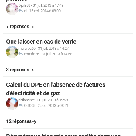
Djuls88
-
31 juil. 2013 à 17:49
dl
-
16 oct. 2014 à 08:00
7 réponses
Que laisser en cas de vente
mururoa69
-
31 juil. 2013 à 14:27
domdo76
-
31 juil. 2013 à 14:58
3 réponses
Calcul du DPE en l'absence de factures
d'électricité et de gaz
philaminte
-
30 juil. 2013 à 19:58
Odi005
-
2 août 2013 à 08:51
12 réponses