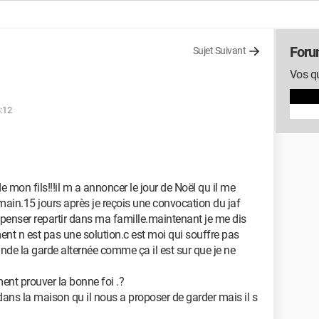
Foru
Sujet Suivant
Vos qu
8:12
e mon fils!!!il m a annoncer le jour de Noël qu il me
demain.15 jours après je reçois une convocation du jaf
 penser repartir dans ma famille.maintenant je me dis
ment n est pas une solution.c est moi qui souffre pas
de la garde alternée comme ça il est sur que je ne
nt prouver la bonne foi .?
s dans la maison qu il nous a proposer de garder mais il s