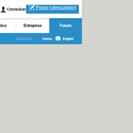
Posez votre
question
Connexion
tice
Entreprise
Forum
Annonces
Immo
Emploi