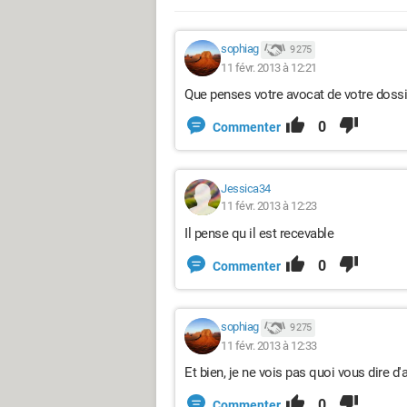
sophiag
9 275
11 févr. 2013 à 12:21
Que penses votre avocat de votre dossi
0
Commenter
Jessica34
11 févr. 2013 à 12:23
Il pense qu il est recevable
0
Commenter
sophiag
9 275
11 févr. 2013 à 12:33
Et bien, je ne vois pas quoi vous dire d'a
0
Commenter