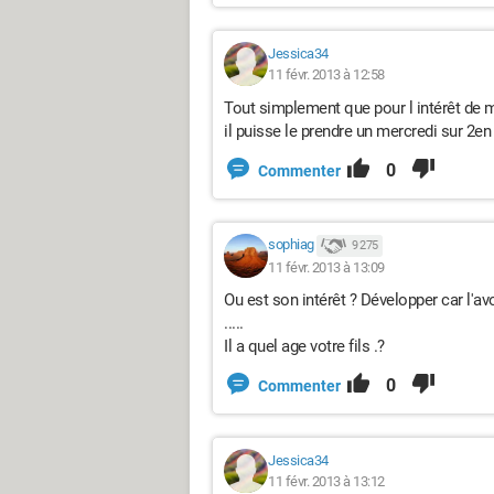
Jessica34
11 févr. 2013 à 12:58
Tout simplement que pour l intérêt de mo
il puisse le prendre un mercredi sur 2en
0
Commenter
sophiag
9 275
11 févr. 2013 à 13:09
Ou est son intérêt ? Développer car l'av
.....
Il a quel age votre fils .?
0
Commenter
Jessica34
11 févr. 2013 à 13:12