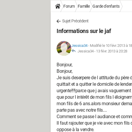
Forum
Famille
Garde d'enfants
Sujet Précédent
Informations sur le jaf
Jessica34
-
Modifié le 10 févr. 2013 à 1
Jessica34 -
13 févr. 2013 à 20:28
Bonjour,
Bonjour,
Je suis deserpere de l attitude du père d
quittait et a quitter le domicile de len
urgente!!!!parce que j avais vaguement
que pour l intérêt de mon fils l éloigne
mon fils de 6 ans.alors monsieur deman
parte pas avec notre fils....
Comment se passe l audiance et comme
Il faut rajouter que je vie avec mon fil
oppose à la vendre.