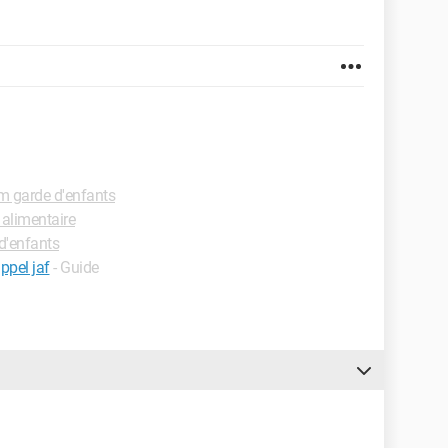
m garde d'enfants
alimentaire
d'enfants
ppel jaf
- Guide