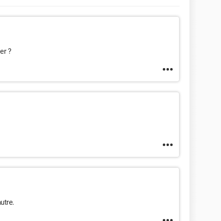
er ?
utre.