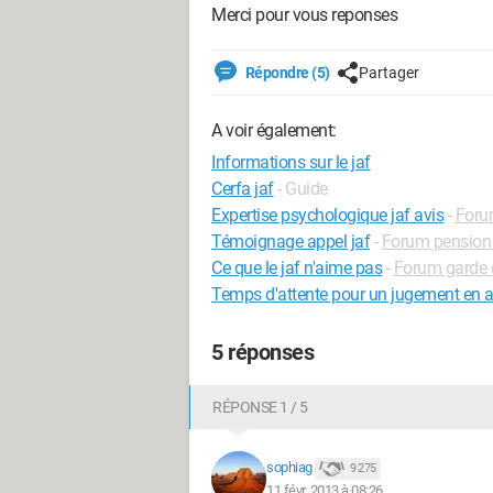
Merci pour vous reponses
Répondre (5)
Partager
A voir également:
Informations sur le jaf
Cerfa jaf
- Guide
Expertise psychologique jaf avis
-
Foru
Témoignage appel jaf
-
Forum pension 
Ce que le jaf n'aime pas
-
Forum garde 
Temps d'attente pour un jugement en a
5 réponses
RÉPONSE 1 / 5
sophiag
9 275
11 févr. 2013 à 08:26