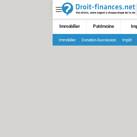
Immobilier
Patrimoine
Im
Immobilier
Donation-Succession
Impôt