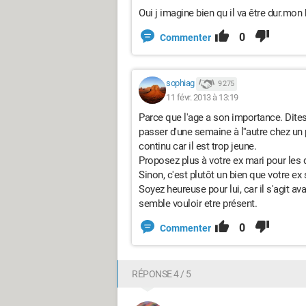
Oui j imagine bien qu il va être dur.mo
0
Commenter
sophiag
9 275
11 févr. 2013 à 13:19
Parce que l'age a son importance. Dites 
passer d'une semaine à l''autre chez un p
continu car il est trop jeune.
Proposez plus à votre ex mari pour les d
Sinon, c'est plutôt un bien que votre ex
Soyez heureuse pour lui, car il s'agit av
semble vouloir etre présent.
0
Commenter
RÉPONSE 4 / 5