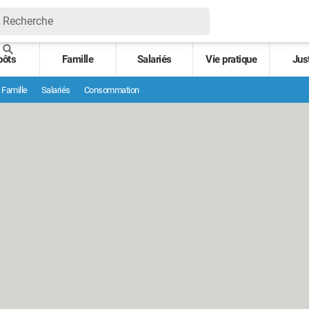
pôts
Famille
Salariés
Vie pratique
Jus
Famille
Salariés
Consommation