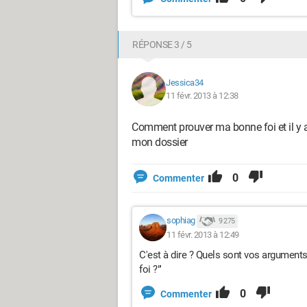
RÉPONSE 3 / 5
Jessica34
11 févr. 2013 à 12:38
Comment prouver ma bonne foi et il y a
mon dossier
0
Commenter
sophiag
9 275
11 févr. 2013 à 12:49
C'est à dire ? Quels sont vos argument
foi ?"'
0
Commenter