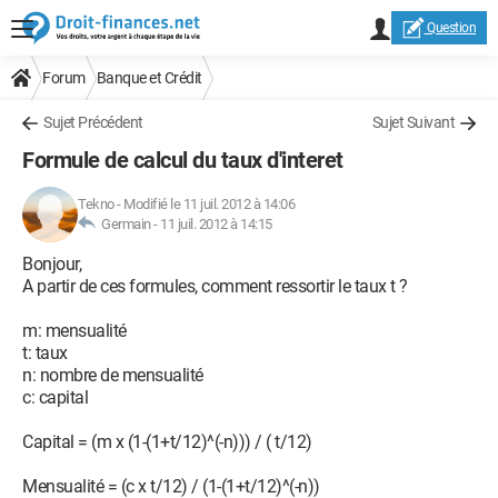
Question
Forum
Banque et Crédit
Sujet Précédent
Sujet Suivant
Formule de calcul du taux d'interet
Tekno
-
Modifié le 11 juil. 2012 à 14:06
Germain -
11 juil. 2012 à 14:15
Bonjour,
A partir de ces formules, comment ressortir le taux t ?
m: mensualité
t: taux
n: nombre de mensualité
c: capital
Capital = (m x (1-(1+t/12)^(-n))) / ( t/12)
Mensualité = (c x t/12) / (1-(1+t/12)^(-n))