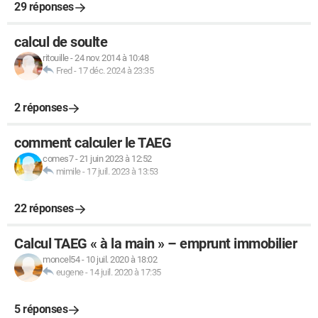
29 réponses
calcul de soulte
ritouille
-
24 nov. 2014 à 10:48
Fred
-
17 déc. 2024 à 23:35
2 réponses
comment calculer le TAEG
comes7
-
21 juin 2023 à 12:52
mimile
-
17 juil. 2023 à 13:53
22 réponses
Calcul TAEG « à la main » – emprunt immobilier
moncel54
-
10 juil. 2020 à 18:02
eugene
-
14 juil. 2020 à 17:35
5 réponses