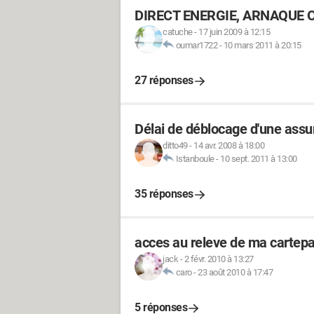
DIRECT ENERGIE, ARNAQUE O
catuche
-
17 juin 2009 à 12:15
oumar1722
-
10 mars 2011 à 20:15
27 réponses
Délai de déblocage d'une assu
ditto49
-
14 avr. 2008 à 18:00
Istanboule
-
10 sept. 2011 à 13:00
35 réponses
acces au releve de ma cartepa
jack
-
2 févr. 2010 à 13:27
caro
-
23 août 2010 à 17:47
5 réponses