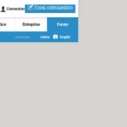
Posez votre
question
Connexion
tice
Entreprise
Forum
Annonces
Immo
Emploi