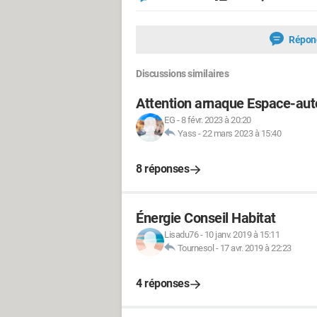
Répon
Discussions similaires
Attention arnaque Espace-au
EG
-
8 févr. 2023 à 20:20
Yass
-
22 mars 2023 à 15:40
8 réponses
Énergie Conseil Habitat
Lisadu76
-
10 janv. 2019 à 15:11
Tournesol
-
17 avr. 2019 à 22:23
4 réponses