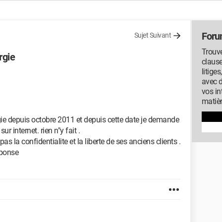
Foru
Sujet Suivant
Trouve
rgie
clause
litige
avec 
vos in
matiè
ergie depuis octobre 2011 et depuis cette date je demande
r internet. rien n"y fait .
as la confidentialite et la liberte de ses anciens clients .
reponse