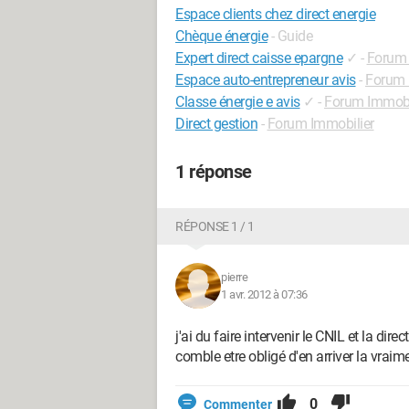
Espace clients chez direct energie
Chèque énergie
- Guide
Expert direct caisse epargne
✓
-
Forum 
Espace auto-entrepreneur avis
-
Forum E
Classe énergie e avis
✓
-
Forum Immobi
Direct gestion
-
Forum Immobilier
1 réponse
RÉPONSE 1 / 1
pierre
1 avr. 2012 à 07:36
j'ai du faire intervenir le CNIL et la dir
comble etre obligé d'en arriver la vra
0
Commenter