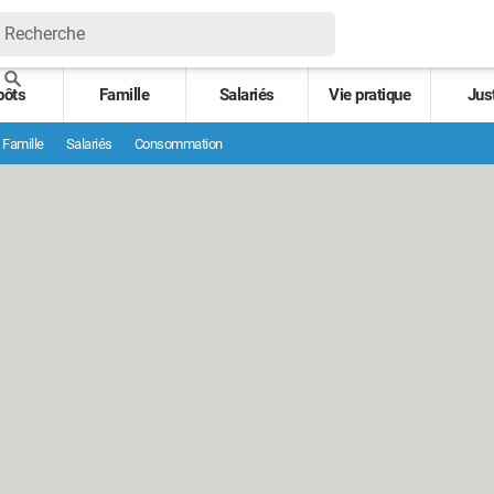
pôts
Famille
Salariés
Vie pratique
Jus
Famille
Salariés
Consommation