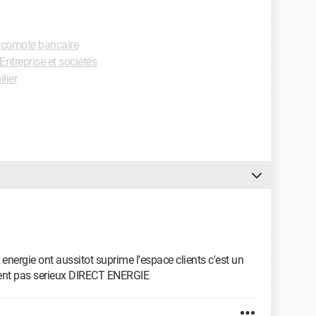
compte bancaire
ntreprise et sociétés
lier
ect energie ont aussitot suprime l'espace clients c'est un
iment pas serieux DIRECT ENERGIE