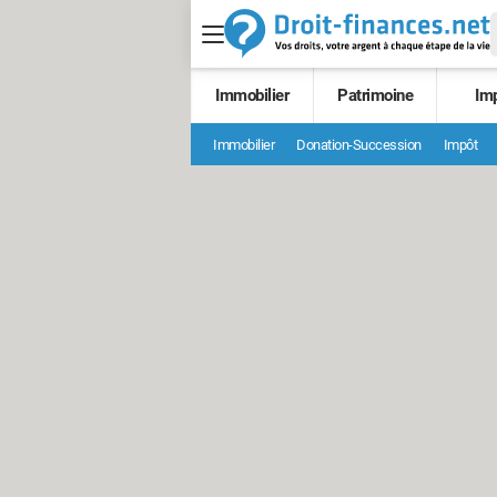
Immobilier
Patrimoine
Im
Immobilier
Donation-Succession
Impôt