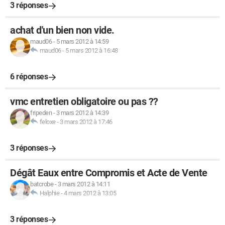
3 réponses
achat d'un bien non vide.
maud06
-
5 mars 2012 à 14:59
maud06
-
5 mars 2012 à 16:48
6 réponses
vmc entretien obligatoire ou pas ??
fripeden
-
3 mars 2012 à 14:39
feloxe
-
3 mars 2012 à 17:46
3 réponses
Dégât Eaux entre Compromis et Acte de Vente
batcrobe
-
3 mars 2012 à 14:11
Halphie
-
4 mars 2012 à 13:05
3 réponses