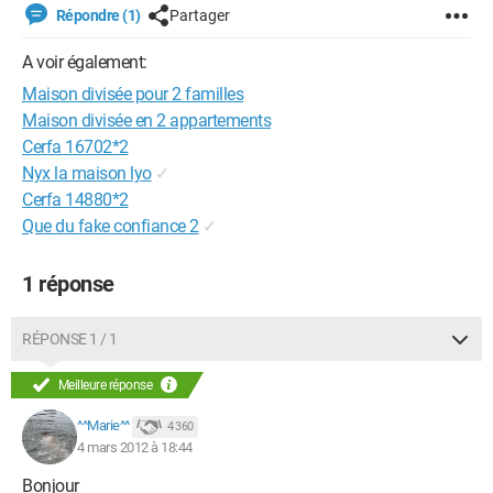
Répondre (1)
Partager
A voir également:
Maison divisée pour 2 familles
Maison divisée en 2 appartements
Cerfa 16702*2
Nyx la maison lyo
✓
Cerfa 14880*2
Que du fake confiance 2
✓
1 réponse
RÉPONSE 1 / 1
Meilleure réponse
^^Marie^^
4 360
4 mars 2012 à 18:44
Bonjour