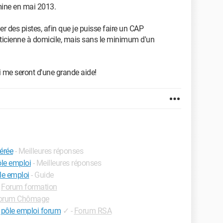
mine en mai 2013.
r des pistes, afin que je puisse faire un CAP
théticienne à domicile, mais sans le minimum d'un
 me seront d'une grande aide!
érée
- Meilleures réponses
le emploi
- Meilleures réponses
le emploi
- Guide
-
Forum formation
orum Chômage
e pôle emploi forum
✓
-
Forum RSA