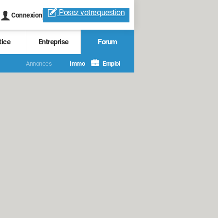
Posez votre
question
Connexion
tice
Entreprise
Forum
Annonces
Immo
Emploi