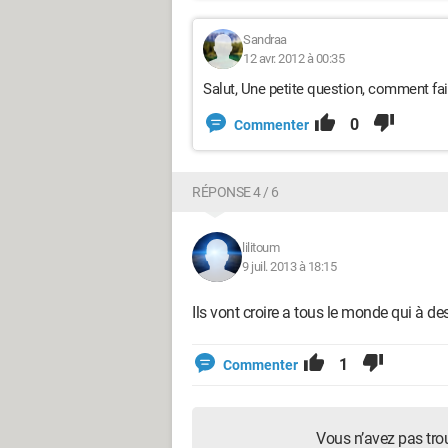
Sandraa
12 avr. 2012 à 00:35
Salut, Une petite question, comment fai
0
Commenter
RÉPONSE 4 / 6
lilitoum
9 juil. 2013 à 18:15
Ils vont croire a tous le monde qui à d
1
Commenter
Vous n’avez pas tro