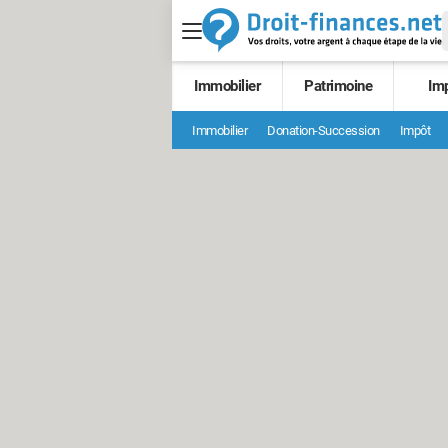
Immobilier
Patrimoine
Im
Immobilier
Donation-Succession
Impôt