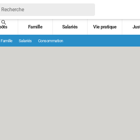
pôts
Famille
Salariés
Vie pratique
Jus
Famille
Salariés
Consommation