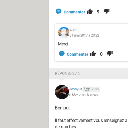
9
Commenter
Aure
31 mai 2017 à 20:22
Merci
0
Commenter
RÉPONSE 2 / 6
Jessy23
2 320
6 févr. 2012 à 15:45
Bonjour,
Il faut effectivement vous renseignez a
demarches.