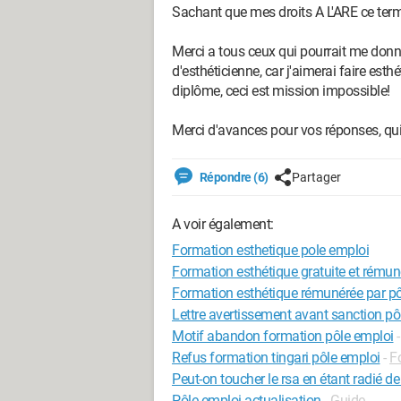
Sachant que mes droits A L'ARE ce ter
Merci a tous ceux qui pourrait me donne
d'esthéticienne, car j'aimerai faire es
diplôme, ceci est mission impossible!
Merci d'avances pour vos réponses, qui
Répondre (6)
Partager
A voir également:
Formation esthetique pole emploi
Formation esthétique gratuite et rémun
Formation esthétique rémunérée par pô
Lettre avertissement avant sanction pô
Motif abandon formation pôle emploi
Refus formation tingari pôle emploi
-
F
Peut-on toucher le rsa en étant radié d
Pôle emploi actualisation
- Guide