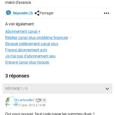
merci d'avance.
Répondre (3)
Partager
A voir également:
Abonnement canal +
Résilier canal plus problème financier
✓
Bloquer prélèvement canal plus
France abonnement avis
Je n'ai pas d'abonnement eau
Impayé canal plus risques
3 réponses
RÉPONSE 1 / 3
Lentzouille2
45
27 janv. 2012 à 14:58
Oui vous pouvez, faut juste payer les sommes dues ;)