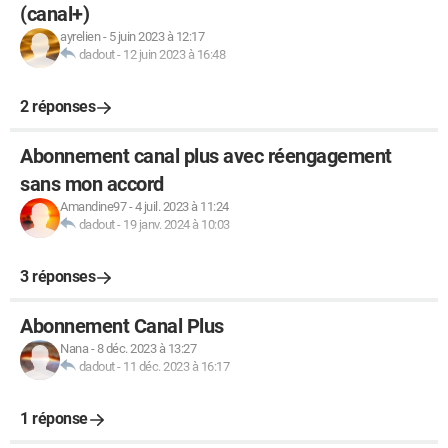
(canal+)
ayrelien
-
5 juin 2023 à 12:17
dadout
-
12 juin 2023 à 16:48
2 réponses
Abonnement canal plus avec réengagement
sans mon accord
Amandine97
-
4 juil. 2023 à 11:24
dadout
-
19 janv. 2024 à 10:03
3 réponses
Abonnement Canal Plus
Nana
-
8 déc. 2023 à 13:27
dadout
-
11 déc. 2023 à 16:17
1 réponse