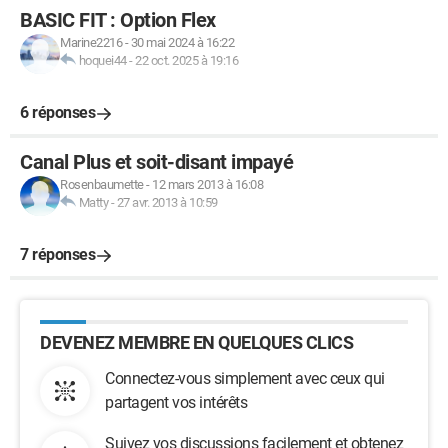
BASIC FIT : Option Flex
Marine2216
-
30 mai 2024 à 16:22
hoquei44
-
22 oct. 2025 à 19:16
6 réponses
Canal Plus et soit-disant impayé
Rosenbaumette
-
12 mars 2013 à 16:08
Matty
-
27 avr. 2013 à 10:59
7 réponses
DEVENEZ MEMBRE EN QUELQUES CLICS
Connectez-vous simplement avec ceux qui
partagent vos intérêts
Suivez vos discussions facilement et obtenez