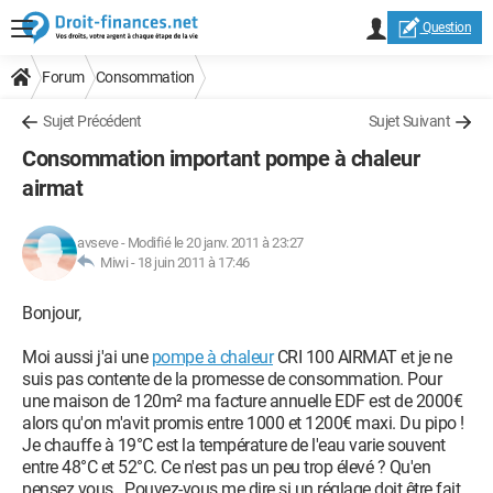
Question
Forum
Consommation
Sujet Précédent
Sujet Suivant
Consommation important pompe à chaleur
airmat
avseve
-
Modifié le 20 janv. 2011 à 23:27
Miwi -
18 juin 2011 à 17:46
Bonjour,
Moi aussi j'ai une
pompe à chaleur
CRI 100 AIRMAT et je ne
suis pas contente de la promesse de consommation. Pour
une maison de 120m² ma facture annuelle EDF est de 2000€
alors qu'on m'avit promis entre 1000 et 1200€ maxi. Du pipo !
Je chauffe à 19°C est la température de l'eau varie souvent
entre 48°C et 52°C. Ce n'est pas un peu trop élevé ? Qu'en
pensez vous . Pouvez-vous me dire si un réglage doit être fait