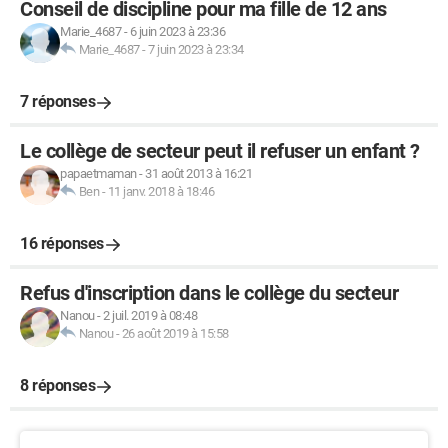
Conseil de discipline pour ma fille de 12 ans
Marie_4687
-
6 juin 2023 à 23:36
Marie_4687
-
7 juin 2023 à 23:34
7 réponses
Le collège de secteur peut il refuser un enfant ?
papaetmaman
-
31 août 2013 à 16:21
Ben
-
11 janv. 2018 à 18:46
16 réponses
Refus d'inscription dans le collège du secteur
Nanou
-
2 juil. 2019 à 08:48
Nanou
-
26 août 2019 à 15:58
8 réponses