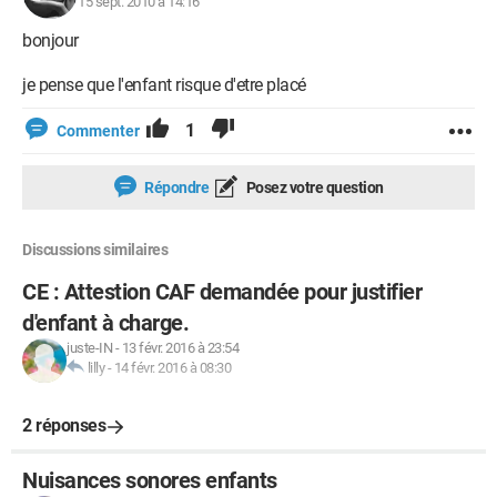
15 sept. 2010 à 14:16
bonjour
je pense que l'enfant risque d'etre placé
1
Commenter
Répondre
Posez votre question
Discussions similaires
CE : Attestion CAF demandée pour justifier
d'enfant à charge.
juste-IN
-
13 févr. 2016 à 23:54
lilly
-
14 févr. 2016 à 08:30
2 réponses
Nuisances sonores enfants