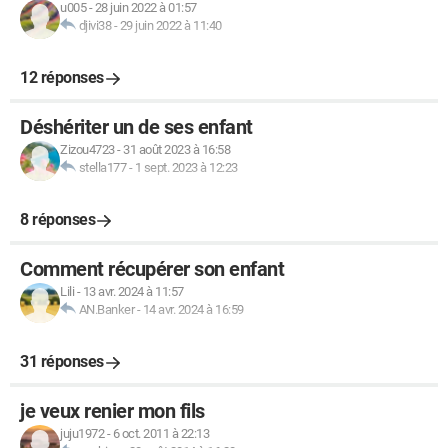
u005
-
28 juin 2022 à 01:57
djivi38
-
29 juin 2022 à 11:40
12 réponses
Déshériter un de ses enfant
Zizou4723
-
31 août 2023 à 16:58
stella177
-
1 sept. 2023 à 12:23
8 réponses
Comment récupérer son enfant
Lili
-
13 avr. 2024 à 11:57
AN.Banker
-
14 avr. 2024 à 16:59
31 réponses
je veux renier mon fils
juju1972
-
6 oct. 2011 à 22:13