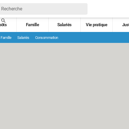
pôts
Famille
Salariés
Vie pratique
Jus
Famille
Salariés
Consommation