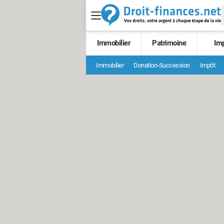
Immobilier
Patrimoine
Im
Immobilier
Donation-Succession
Impôt