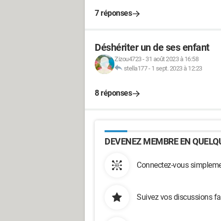
7 réponses
Déshériter un de ses enfant
Zizou4723
-
31 août 2023 à 16:58
stella177
-
1 sept. 2023 à 12:23
8 réponses
DEVENEZ MEMBRE EN QUELQU
Connectez-vous simplemen
Suivez vos discussions fa