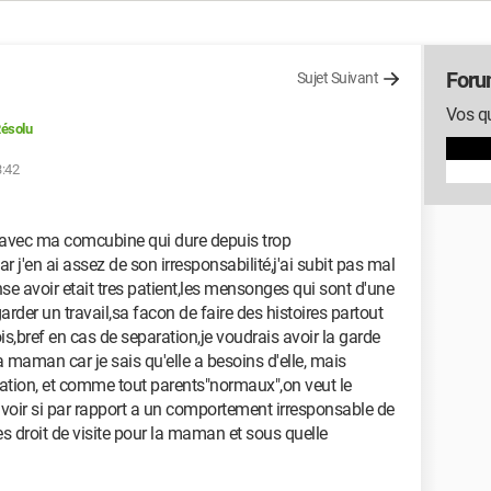
Foru
Sujet Suivant
Vos qu
ésolu
3:42
me avec ma comcubine qui dure depuis trop
 j'en ai assez de son irresponsabilité,j'ai subit pas mal
nse avoir etait tres patient,les mensonges qui sont d'une
rder un travail,sa facon de faire des histoires partout
ois,bref en cas de separation,je voudrais avoir la garde
la maman car je sais qu'elle a besoins d'elle, mais
cation, et comme tout parents"normaux",on veut le
avoir si par rapport a un comportement irresponsable de
es droit de visite pour la maman et sous quelle