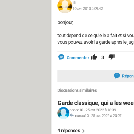
lili
10 avr. 2010 à 09:42
bonjour,
tout depend de ce qu'elle a fait et si vo
vous pouvez avoir la garde apres le jug
3
Commenter
Répon
Discussions similaires
Garde classique, qui a les wee
nonoo10
-
25 avr. 2022 à 18:39
nonoo10
-
25 avr. 2022 à 20:07
4 réponses