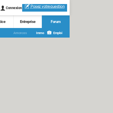
Posez votre
question
Connexion
tice
Entreprise
Forum
Annonces
Immo
Emploi