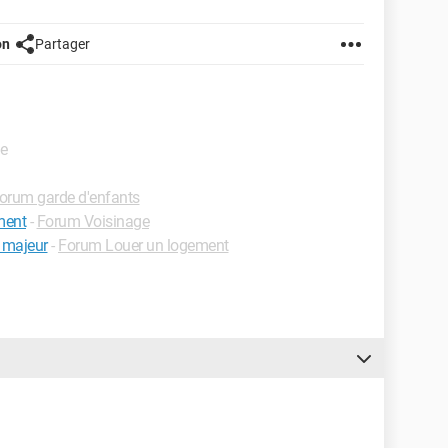
on
Partager
de
orum garde d'enfants
ment
-
Forum Voisinage
 majeur
-
Forum Louer un logement