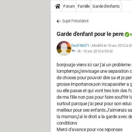
Forum
Famille
Garde d'enfants
Sujet Précédent
Garde d'enfant pour le pere
R
fred198071
-
Modifié le 10 avr. 2010 à 0
lili -
10 avr. 2010 à 09:42
bonjour,je viens ici car j'ai un proble
lomptemps,j'envisage une separation car
de choses pour pouvoir dire sa et je pe
grosse importance,son incapassiter a ga
ou elle passe et qui vont tres loin des f
de ma fille non pas pour faire souffrir 
surtout parcque j'ai peur pour son edu
meilleur pour ses enfants.J'aimerais s
la maman,j'ai le droit a la garde avec d
conditions
Merci d'avance pour vos reponses