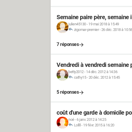
Semaine paire père, semaine 
julien45130
-
19 mai 2018 à 15:49
zigomar-premier
-
26 déc. 2018 à 10:5
7 réponses
Vendredi à vendredi semaine p
betty2012
-
14 déc. 2012 à 14:36
cathy15
-
20 déc. 2012 à 15:45
5 réponses
coût d'une garde à domicile po
noé
-
6 janv. 2012 à 14:25
Lollll
-
19 févr. 2015 à 16:20