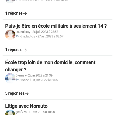
1 réponse
Puis-je être en école militaire à seulement 14 ?
Loukaleray
-
26 juil. 2023 à 23:53
dna.factory
-
27 juil. 2023 à 08:57
1 réponse
École trop loin de mon domicile, comment
changer ?
Djemsy
-
2 juin 2022 à 21:39
Ysabe_l
-
3 juin 2022 à 08:55
5 réponses
Litige avec Norauto
geof754
-
18 avr. 2014 à 18:06