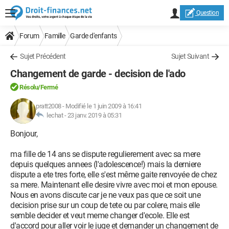
Question
Forum
Famille
Garde d'enfants
Sujet Précédent
Sujet Suivant
Changement de garde - decision de l'ado
Résolu/Fermé
pratt2008
-
Modifié le 1 juin 2009 à 16:41
lechat -
23 janv. 2019 à 05:31
Bonjour,
ma fille de 14 ans se dispute regulierement avec sa mere
depuis quelques annees (l'adolescence!) mais la derniere
dispute a ete tres forte, elle s'est même gaite renvoyée de chez
sa mere. Maintenant elle desire vivre avec moi et mon epouse.
Nous en avons discute car je ne veux pas que ce soit une
decision prise sur un coup de tete ou par colere, mais elle
semble decider et veut meme changer d'ecole. Elle est
d'accord pour aller voir le juge et demander un changement de