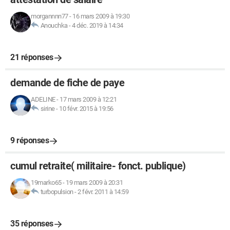
morgannnn77
-
16 mars 2009 à 19:30
Anouchka
-
4 déc. 2019 à 14:34
21 réponses
demande de fiche de paye
ADELINE
-
17 mars 2009 à 12:21
sirine
-
10 févr. 2015 à 19:56
9 réponses
cumul retraite( militaire- fonct. publique)
19marko65
-
19 mars 2009 à 20:31
turbopulsion
-
2 févr. 2011 à 14:59
35 réponses