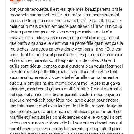
17 sept. 2008 à 15:03
bonjour pititenouette, il est vrai que mes beaux parents ont le
monopole sur ma petite fille , ma mère a malheureusement
moins de temps à consacrer à sa petite fille car elle travaille
beaucoup mais cela n' empêche pas de venir l' a voir un coup
de temps en temps et de s' en occuper mais jamais n' a
essayer de s' initier dans ma vie, ce qui est dommage c' est
que parfois quand elle vient voir sa petite fille qui n' est pas là
mais chez les autres parents ,donc vient sans la voir.Et c' est
pareil tout les noel sont passés chez les parents de mon mari
et donc mes parents sont toujours mis de cotés . On voit
qu'ils sont déçus , car eux aussi auraient bien voulu fêter noel
avec leur seule petite fille, mais ils ne disent rien et ne font
aucune critique vis à vis de la belle famille contrairement à
eux qui n' ont pas hésité même devant moi .Alors tout ça va
changer , maintenant ça sera moitié moitié. Ce qui marrant c'
est que cet année mes beaux parents veulent nous payer un
séjour à marrakech pour fêter noel avec eux et pour encore
une fois passer noel avec leur petite fille.Ils trouvent toujours
quelque chose et c' est toujours soit disant pour l' intêret de
ma fille et j' en subi les conséquences car elle voit qu' ils ont
le dessus sur nous et donc elle fait ses crises devant eux qui
comble ses caprices et nous les parents qui capitulont pour