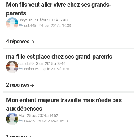
Mon fils veut aller vivre chez ses grands-
parents
ChrysBis
-
20 févr. 2017 à 17:43
seb445
-
24 févr. 2017 à 10:33
4 réponses
ma fille est place chez ses grand-parents
cathdu59
-
3 juin 2015 à 09:46
cathdu59
-
3 juin 2015 à 10:51
2 réponses
Mon enfant majeure travaille mais n'aide pas
aux dépenses
Moi
-
25 avr. 2024 à 14:52
PA486
-
25 avr. 2024 à 15:19
1 réponse