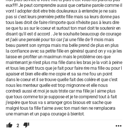
eux!!!!! Je peut comprendre aussi que certaine parole comme il
vont l adopter doit etre trés douleureux à entendre je ne sais
pas si c'est leurs premiére petite fille mais sa leurs donne pas
tous laes droit de faire n'importe quoi n'hésite pas à leurs dire
se que tu as sur le coeur et surtout ton mari doit te soutenir en
disant qu'il est d accord . Je te souhaite beaucoup de courage
et j'aéi une penséé pour toi car j'ai une fille de 9 mois mais
beau parent son sympa mais ma belle prend de plus en plus
la confiance avec sa petite fille en général quand on y va je les
laisse en profiter un maximun mais le probléme ces que
maintenant je n'est plus ma fille dans les bras je la voit à peine
et tous les petit trucs que je fait pour faire rire ma fille ou pour l
apaiser et bien elle elle me copie et sa sa me fou un point
dans le coeur et il se trouve quelle fait des colére et que c'est
nous les menteur quelle est trop mignonne et elle nous
contredi aussi et moi je suis triste car ma fille je l aime plus
que tous comme toi je suppose et je te comprend tout à fait
j'espére que tous va s arranger gros bisous etr sache que
malgré tous ta fille t'aime avec ton mari rien ne remplacera
une maman et un papa courage à bientot.
2