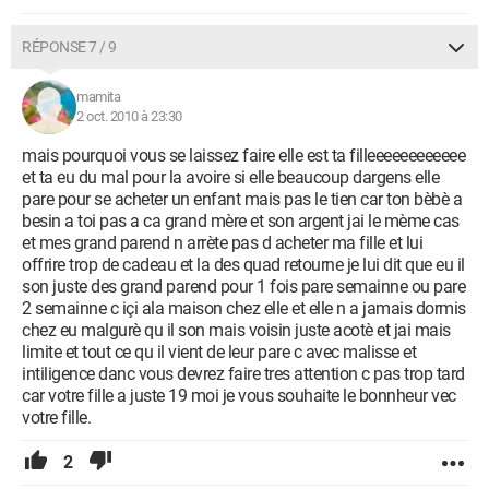
RÉPONSE 7 / 9
mamita
2 oct. 2010 à 23:30
mais pourquoi vous se laissez faire elle est ta filleeeeeeeeeeee
et ta eu du mal pour la avoire si elle beaucoup dargens elle
pare pour se acheter un enfant mais pas le tien car ton bèbè a
besin a toi pas a ca grand mère et son argent jai le mème cas
et mes grand parend n arrète pas d acheter ma fille et lui
offrire trop de cadeau et la des quad retourne je lui dit que eu il
son juste des grand parend pour 1 fois pare semainne ou pare
2 semainne c içi ala maison chez elle et elle n a jamais dormis
chez eu malgurè qu il son mais voisin juste acotè et jai mais
limite et tout ce qu il vient de leur pare c avec malisse et
intiligence danc vous devrez faire tres attention c pas trop tard
car votre fille a juste 19 moi je vous souhaite le bonnheur vec
votre fille.
2