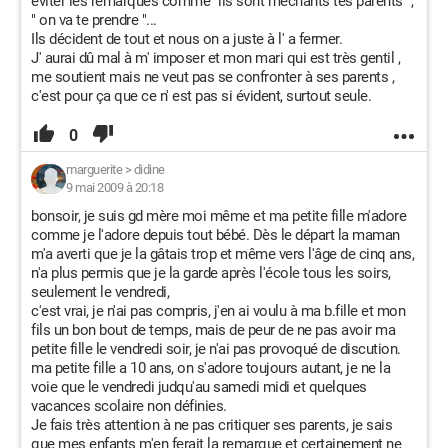
éviter les remarques comme" ils sont méchants tes parents ",
" on va te prendre "...
Ils décident de tout et nous on a juste à l' a fermer.
J' aurai dû mal à m' imposer et mon mari qui est très gentil ,
me soutient mais ne veut pas se confronter à ses parents ,
c'est pour ça que ce n' est pas si évident, surtout seule.
0
marguerite
>
didine
9 mai 2009 à 20:18
bonsoir, je suis gd mère moi même et ma petite fille m'adore
comme je l'adore depuis tout bébé. Dès le départ la maman
m'a averti que je la gâtais trop et même vers l'âge de cinq ans,
n'a plus permis que je la garde après l'école tous les soirs,
seulement le vendredi,
c'est vrai, je n'ai pas compris, j'en ai voulu à ma b.fille et mon
fils un bon bout de temps, mais de peur de ne pas avoir ma
petite fille le vendredi soir, je n'ai pas provoqué de discution.
ma petite fille a 10 ans, on s'adore toujours autant, je ne la
voie que le vendredi judqu'au samedi midi et quelques
vacances scolaire non définies.
Je fais très attention à ne pas critiquer ses parents, je sais
que mes enfants m'en ferait la remarque et certainement ne