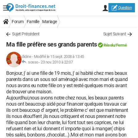
Question
Forum
Famille
Mariage
Sujet Précédent
Sujet Suivant
Ma fille préfère ses grands parents
Résolu/Fermé
didine
-
Modifié le 15 sept. 2008 à 13:45
sosso -
23 nov. 2010 à 22:07
Bonjour, j' ai une fille de 19 mois, j' ai habité chez mes beaux
parents dans un sous sol aménagé avec mon mari et quand
nous avons eu notre fille on y est resté quelques mois avant
de trouver une maison.
Aujourdhui,nous avons notre chez nous, les beaux parents
nous ont beaucoup aidé pour financer quelques travaux car
ils ont beaucoup d' argent, le problème c' est que maintenant
ils nous étouffent ,ils nous critiquent et nous prennent notre
fille quand bon leur chante, lui font tout ses caprices, ne lui
refusent rien et lui donnent n' importe quoi à manger( chips
très salés, bonbons ,chocolat...).Moi et mon mari avons bon