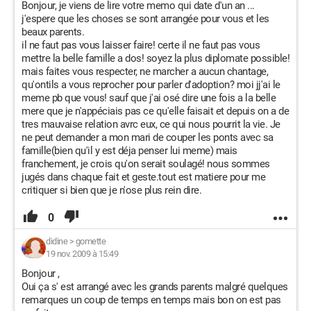
Bonjour, je viens de lire votre memo qui date d'un an ...
j'espere que les choses se sont arrangée pour vous et les
beaux parents.
il ne faut pas vous laisser faire! certe il ne faut pas vous
mettre la belle famille a dos! soyez la plus diplomate possible!
mais faites vous respecter, ne marcher a aucun chantage,
qu'ontils a vous reprocher pour parler d'adoption? moi jj'ai le
meme pb que vous! sauf que j'ai osé dire une fois a la belle
mere que je n'appéciais pas ce qu'elle faisait et depuis on a de
tres mauvaise relation avrc eux, ce qui nous pourrit la vie. Je
ne peut demander a mon mari de couper les ponts avec sa
famille(bien qu'il y est déja penser lui meme) mais
franchement, je crois qu'on serait soulagé! nous sommes
jugés dans chaque fait et geste.tout est matiere pour me
critiquer si bien que je n'ose plus rein dire.
0
didine
>
gomette
19 nov. 2009 à 15:49
Bonjour ,
Oui ça s' est arrangé avec les grands parents malgré quelques
remarques un coup de temps en temps mais bon on est pas