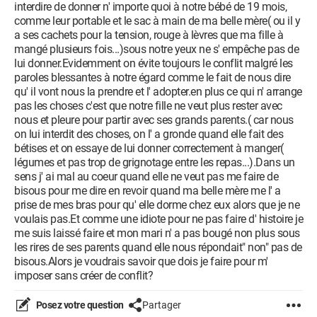
interdire de donner n' importe quoi à notre bébé de 19 mois,
comme leur portable et le sac à main de ma belle mère( ou il y
a ses cachets pour la tension, rouge à lèvres que ma fille à
mangé plusieurs fois...)sous notre yeux ne s' empêche pas de
lui donner.Evidemment on évite toujours le conflit malgré les
paroles blessantes à notre égard comme le fait de nous dire
qu' il vont nous la prendre et l' adopter.en plus ce qui n' arrange
pas les choses c'est que notre fille ne veut plus rester avec
nous et pleure pour partir avec ses grands parents.( car nous
on lui interdit des choses, on l' a gronde quand elle fait des
bétises et on essaye de lui donner correctement à manger(
légumes et pas trop de grignotage entre les repas...).Dans un
sens j' ai mal au coeur quand elle ne veut pas me faire de
bisous pour me dire en revoir quand ma belle mère me l' a
prise de mes bras pour qu' elle dorme chez eux alors que je ne
voulais pas.Et comme une idiote pour ne pas faire d' histoire je
me suis laissé faire et mon mari n' a pas bougé non plus sous
les rires de ses parents quand elle nous répondait" non" pas de
bisous.Alors je voudrais savoir que dois je faire pour m'
imposer sans créer de conflit?
Posez votre question
Partager