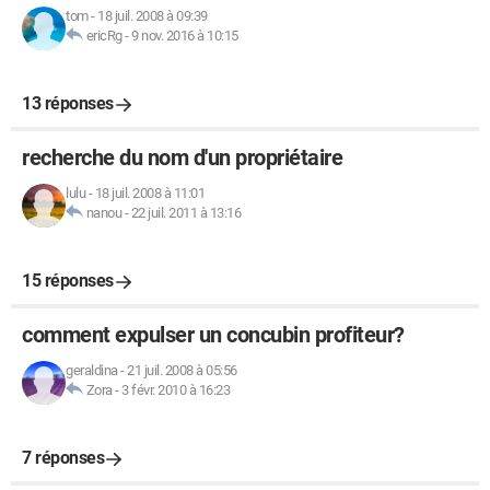
tom
-
18 juil. 2008 à 09:39
ericRg
-
9 nov. 2016 à 10:15
13 réponses
recherche du nom d'un propriétaire
lulu
-
18 juil. 2008 à 11:01
nanou
-
22 juil. 2011 à 13:16
15 réponses
comment expulser un concubin profiteur?
geraldina
-
21 juil. 2008 à 05:56
Zora
-
3 févr. 2010 à 16:23
7 réponses