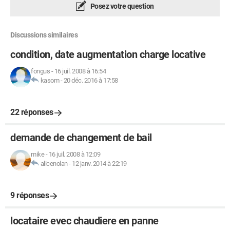
Posez votre question
Discussions similaires
condition, date augmentation charge locative
fongus
-
16 juil. 2008 à 16:54
kasom
-
20 déc. 2016 à 17:58
22 réponses
demande de changement de bail
mike
-
16 juil. 2008 à 12:09
alicenolan
-
12 janv. 2014 à 22:19
9 réponses
locataire evec chaudiere en panne