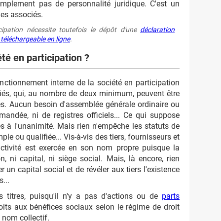
implement pas de personnalité juridique. C'est un
les associés.
cipation nécessite toutefois le dépôt d'une
déclaration
 téléchargeable en ligne
.
é en participation ?
onctionnement interne de la société en participation
ciés, qui, au nombre de deux minimum, peuvent être
s. Aucun besoin d'assemblée générale ordinaire ou
mmandée, ni de registres officiels... Ce qui suppose
es à l'unanimité. Mais rien n'empêche les statuts de
le ou qualifiée... Vis-à-vis des tiers, fournisseurs et
l'activité est exercée en son nom propre puisque la
 ni capital, ni siège social. Mais, là encore, rien
un capital social et de révéler aux tiers l'existence
...
 titres, puisqu'il n'y a pas d'actions ou de
parts
its aux bénéfices sociaux selon le régime de droit
nom collectif.