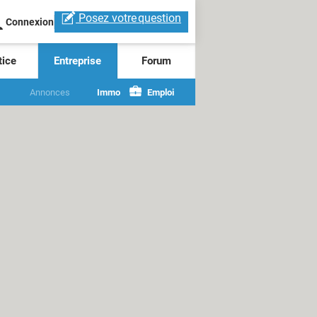
Posez votre
question
Connexion
tice
Entreprise
Forum
Annonces
Immo
Emploi