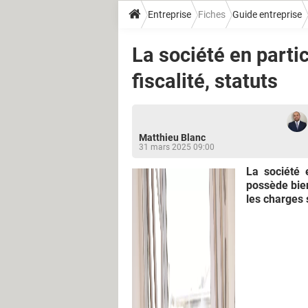
Entreprise
Fiches
Guide entreprise
La société en partic
fiscalité, statuts
Matthieu Blanc
31 mars 2025 09:00
La société 
possède bien
les charges s