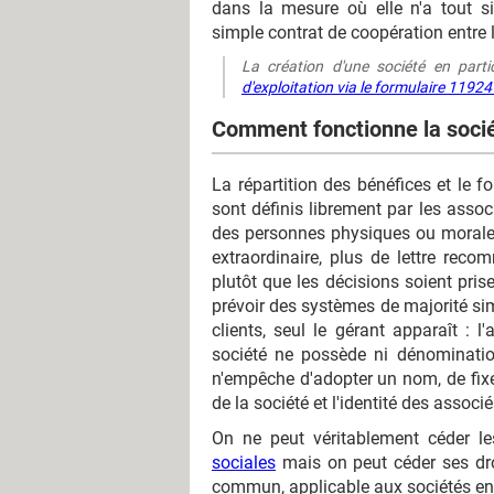
dans la mesure où elle n'a tout s
simple contrat de coopération entre 
La création d'une société en parti
d'exploitation via le formulaire 11924
Comment fonctionne la sociét
La répartition des bénéfices et le f
sont définis librement par les asso
des personnes physiques ou morale
extraordinaire, plus de lettre reco
plutôt que les décisions soient pris
prévoir des systèmes de majorité simp
clients, seul le gérant apparaît : 
société ne possède ni dénomination,
n'empêche d'adopter un nom, de fixer 
de la société et l'identité des associés
On ne peut véritablement céder les
sociales
mais on peut céder ses dro
commun, applicable aux sociétés en 