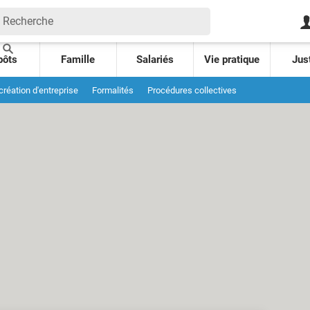
pôts
Famille
Salariés
Vie pratique
Jus
 création d'entreprise
Formalités
Procédures collectives