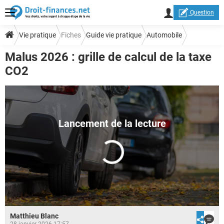
Question
Vie pratique
Fiches
Guide vie pratique
Automobile
Malus 2026 : grille de calcul de la taxe
Droits et formalités auto
CO2
Matthieu Blanc
28 janvier 2026 17:57