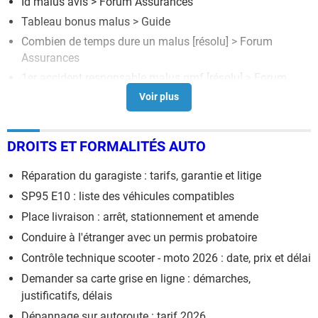
Id malus avis
>
Forum Assurances
Tableau bonus malus
> Guide
Combien de temps dure un malus
[résolu] >
Forum
Assurances
1er accident responsable malus gmf
[résolu] >
Forum
Assurances
DROITS ET FORMALITÉS AUTO
Réparation du garagiste : tarifs, garantie et litige
SP95 E10 : liste des véhicules compatibles
Place livraison : arrêt, stationnement et amende
Conduire à l'étranger avec un permis probatoire
Contrôle technique scooter - moto 2026 : date, prix et délai
Demander sa carte grise en ligne : démarches,
justificatifs, délais
Dépannage sur autoroute : tarif 2026