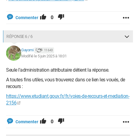
0
Commenter
RÉPONSE 6 / 6
Gayomi
11 643
Modifié le 5 juin 2025 à 18:01
Seule l'administration attributaire détient la réponse.
A toutes fins utiles, vous trouverez dans ce lien les voués, de
recours :
https://www.etudiant.gouv.fr/fr/voies-de-recours-et-mediation-
2156
0
Commenter