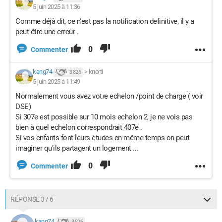
5 juin 2025 à 11:36
Comme déjà dit, ce n'est pas la notification definitive, il y a
peut être une erreur .
0
Commenter
kang74
>
knorti
3 826
5 juin 2025 à 11:49
Normalement vous avez vot
r
e echelon /point de charge ( voir
DSE)
Si 307e est possible sur 10 mois echelon 2, je ne vois pas
bien à quel echelon correspond
r
ait 407e .
Si vos enfants font leurs études en même temps on peut
imaginer qu'ils pa
r
tagent un logement ...
0
Commenter
RÉPONSE 3 / 6
kang74
3 826