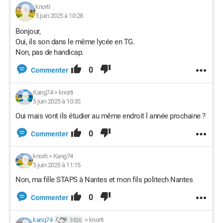
knorti
5 juin 2025 à 10:28
Bonjour,
Oui, ils son dans le même lycée en TG.
Non, pas de handicap.
0
Commenter
Kang74
>
knorti
5 juin 2025 à 10:35
Oui mais vont ils étudier au même endroit l année prochaine ?
0
Commenter
knorti
>
Kang74
5 juin 2025 à 11:15
Non, ma fille STAPS à Nantes et mon fils politech Nantes
0
Commenter
kang74
>
knorti
3 826