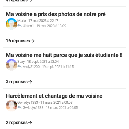
Ma voisine a pris des photos de notre pré
Marie
-
17 mai 2023 à 22:47
Ulpien1
-
19 mai 2023 à 13:09
16 réponses
Ma voisine me hait parce que je suis étudiante !!
Suzy
-
18 sept. 2021 à 23:04
Andy31200
-
19 sept. 2021 à 11:15
3 réponses
Harcèlement et chantage de ma voisine
Gwladys1383
-
11 mars 2021 à 08:08
Gwladys1383
-
13 mars 2021 à 06:05
2 réponses