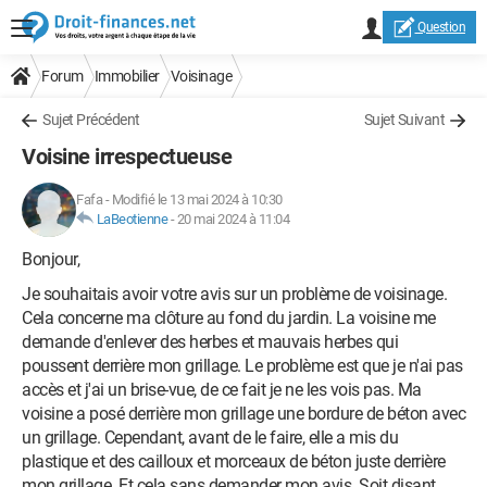
Question
Forum
Immobilier
Voisinage
Sujet Précédent
Sujet Suivant
Voisine irrespectueuse
Fafa
-
Modifié le 13 mai 2024 à 10:30
LaBeotienne
-
20 mai 2024 à 11:04
Bonjour,
Je souhaitais avoir votre avis sur un problème de voisinage.
Cela concerne ma clôture au fond du jardin. La voisine me
demande d'enlever des herbes et mauvais herbes qui
poussent derrière mon grillage. Le problème est que je n'ai pas
accès et j'ai un brise-vue, de ce fait je ne les vois pas. Ma
voisine a posé derrière mon grillage une bordure de béton avec
un grillage. Cependant, avant de le faire, elle a mis du
plastique et des cailloux et morceaux de béton juste derrière
mon grillage. Et cela sans demander mon avis. Soit disant