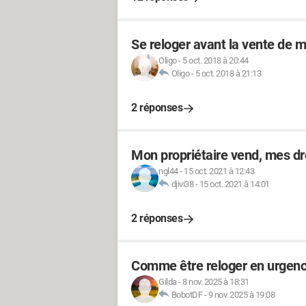
Se reloger avant la vente de
Oligo
-
5 oct. 2018 à 20:44
Oligo
-
5 oct. 2018 à 21:13
2 réponses
Mon propriétaire vend, mes dro
ngl44
-
15 oct. 2021 à 12:43
djivi38
-
15 oct. 2021 à 14:01
2 réponses
Comme être reloger en urgenc
Gilda
-
8 nov. 2025 à 18:31
BobotDF
-
9 nov. 2025 à 19:08