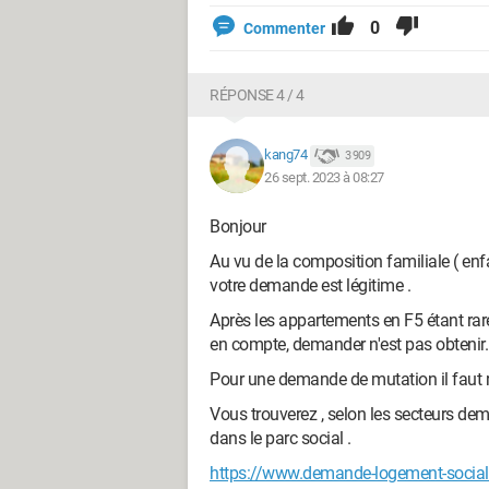
0
Commenter
RÉPONSE 4 / 4
kang74
3 909
26 sept. 2023 à 08:27
Bonjour
Au vu de la composition familiale ( enfa
votre demande est légitime .
Après les appartements en F5 étant rare
en compte, demander n'est pas obtenir.
Pour une demande de mutation il faut r
Vous trouverez , selon les secteurs de
dans le parc social .
https://www.demande-logement-social.