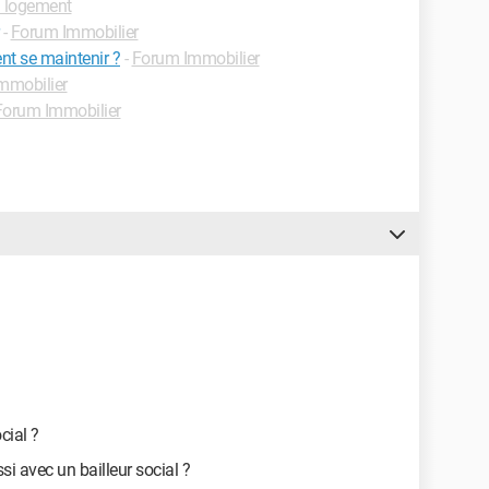
 logement
-
Forum Immobilier
t se maintenir ?
-
Forum Immobilier
mmobilier
Forum Immobilier
cial ?
i avec un bailleur social ?