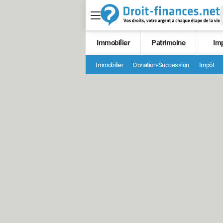
Immobilier
Patrimoine
Im
Immobilier
Donation-Succession
Impôt