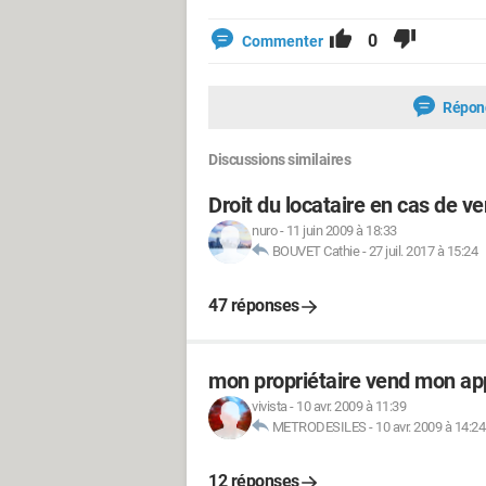
0
Commenter
Répon
Discussions similaires
Droit du locataire en cas de 
nuro
-
11 juin 2009 à 18:33
BOUVET Cathie
-
27 juil. 2017 à 15:24
47 réponses
mon propriétaire vend mon ap
vivista
-
10 avr. 2009 à 11:39
METRODESILES
-
10 avr. 2009 à 14:24
12 réponses