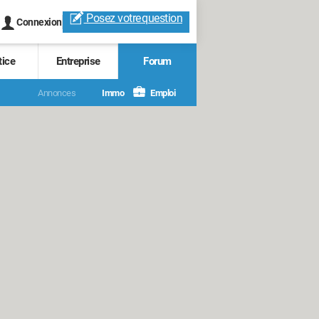
Posez votre
question
Connexion
tice
Entreprise
Forum
Annonces
Immo
Emploi