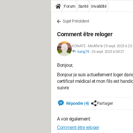
Forum
Santé
Invalidité
Sujet Précédent
Comment être reloger
KONATE
-
Modifié le 25 sept. 2023 à 23
kang74
-
26 sept. 2023 à 08:27
Bonjour,
Bonjour je suis actuellement loger dans 
certificat médical et mon fils est han
suivre
Répondre (4)
Partager
A voir également:
Comment être reloger