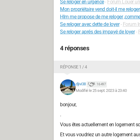
Se reloger en urgence
-
Forum Louer un
Mon propriétaire vend doit-il me reloger
Hlm me propose de me reloger ,commen
Se reloger avec dette de loyer
-
Forum I
Se reloger aprés des impayé de loyer
-
4 réponses
RÉPONSE 1 / 4
djivi38
16 497
Modifié le 25 sept. 2023 à 23:40
bonjour,
.
Vous êtes actuellement en logement so
Et vous voudriez un autre logement auss