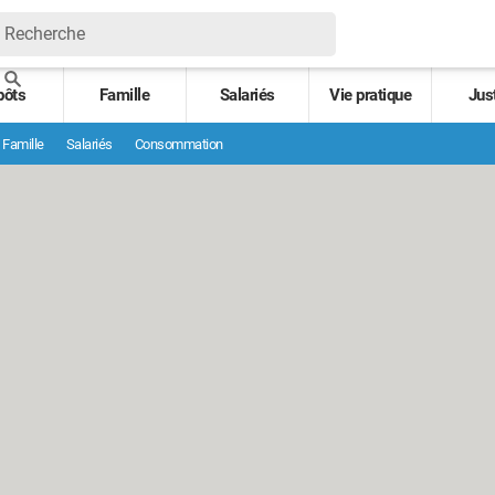
pôts
Famille
Salariés
Vie pratique
Jus
Famille
Salariés
Consommation