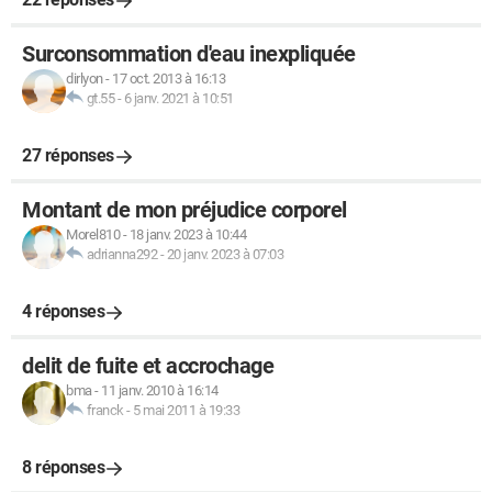
Surconsommation d'eau inexpliquée
dirlyon
-
17 oct. 2013 à 16:13
gt.55
-
6 janv. 2021 à 10:51
27 réponses
Montant de mon préjudice corporel
Morel810
-
18 janv. 2023 à 10:44
adrianna292
-
20 janv. 2023 à 07:03
4 réponses
delit de fuite et accrochage
bma
-
11 janv. 2010 à 16:14
franck
-
5 mai 2011 à 19:33
8 réponses