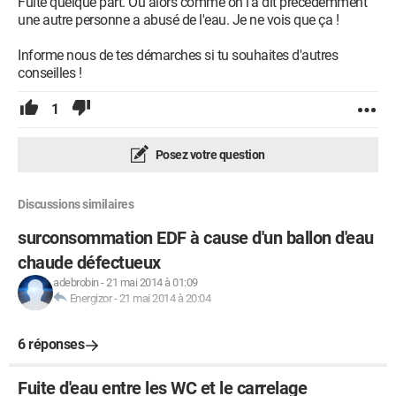
Fuite quelque part. Ou alors comme on l'a dit précédemment
une autre personne a abusé de l'eau. Je ne vois que ça !
Informe nous de tes démarches si tu souhaites d'autres
conseilles !
1
Posez votre question
Discussions similaires
surconsommation EDF à cause d'un ballon d'eau
chaude défectueux
adebrobin
-
21 mai 2014 à 01:09
Energizor
-
21 mai 2014 à 20:04
6 réponses
Fuite d'eau entre les WC et le carrelage