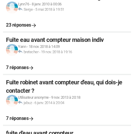
Lynn76
-
8 janv. 2010 à 00:06
Serge
-
5 mai 2018 à 19:51
23 réponses
Fuite eau avant compteur maison indiv
Yann
-
18 nov. 2018 à 14:09
bretecher
-
19 nov. 2018 à 19:16
7 réponses
Fuite robinet avant compteur d'eau, qui dois-je
contacter ?
Utilisateur anonyme
-
9 nov. 2013 à 20:18
jabuz
-
6 janv. 2014 à 20:04
7 réponses
fuite d'eau avant compteur