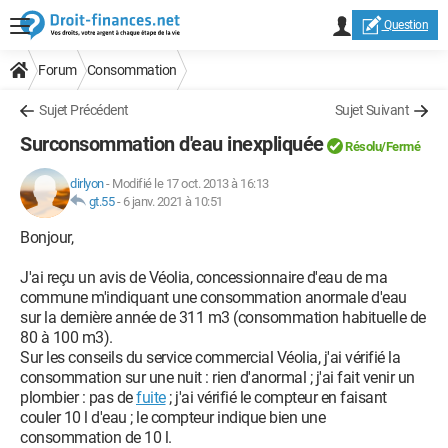
Question
Forum
Consommation
Sujet Précédent
Sujet Suivant
Surconsommation d'eau inexpliquée
Résolu/Fermé
dirlyon
-
Modifié le 17 oct. 2013 à 16:13
gt.55
-
6 janv. 2021 à 10:51
Bonjour,
J'ai reçu un avis de Véolia, concessionnaire d'eau de ma
commune m'indiquant une consommation anormale d'eau
sur la dernière année de 311 m3 (consommation habituelle de
80 à 100 m3).
Sur les conseils du service commercial Véolia, j'ai vérifié la
consommation sur une nuit : rien d'anormal ; j'ai fait venir un
plombier : pas de
fuite
; j'ai vérifié le compteur en faisant
couler 10 l d'eau ; le compteur indique bien une
consommation de 10 l.