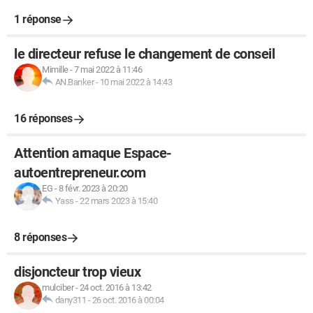
1 réponse
le directeur refuse le changement de conseil
Mimille
-
7 mai 2022 à 11:46
AN.Banker
-
10 mai 2022 à 14:43
16 réponses
Attention arnaque Espace-
autoentrepreneur.com
EG
-
8 févr. 2023 à 20:20
Yass
-
22 mars 2023 à 15:40
8 réponses
disjoncteur trop vieux
mulciber
-
24 oct. 2016 à 13:42
dany311
-
26 oct. 2016 à 00:04