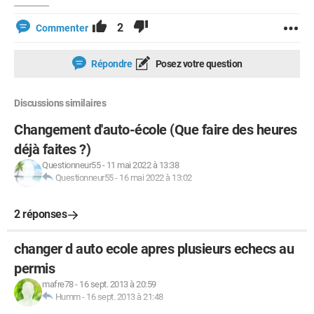
2
Commenter
Répondre
Posez votre question
Discussions similaires
Changement d'auto-école (Que faire des heures
déjà faites ?)
Questionneur55
-
11 mai 2022 à 13:38
Questionneur55
-
16 mai 2022 à 13:02
2 réponses
changer d auto ecole apres plusieurs echecs au
permis
mafre78
-
16 sept. 2013 à 20:59
Humm
-
16 sept. 2013 à 21:48