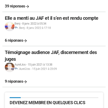
39 réponses
Elle a menti au JAF et il s’en est rendu compte
Benj
-
8 janv. 2022 à 05:34
Benj
-
8 janv. 2022 à 17:18
6 réponses
Témoignage audience JAF, discernement des
juges
AurelJos
-
15 juin 2021 à 13:38
AurelJos
-
15 juin 2021 à 23:09
9 réponses
DEVENEZ MEMBRE EN QUELQUES CLICS