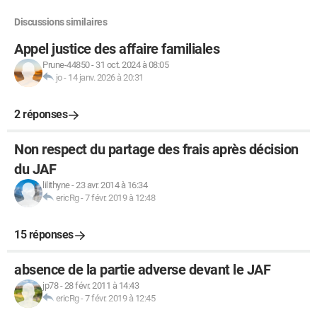
Discussions similaires
Appel justice des affaire familiales
Prune-44850
-
31 oct. 2024 à 08:05
jo
-
14 janv. 2026 à 20:31
2 réponses
Non respect du partage des frais après décision
du JAF
lilithyne
-
23 avr. 2014 à 16:34
ericRg
-
7 févr. 2019 à 12:48
15 réponses
absence de la partie adverse devant le JAF
jp78
-
28 févr. 2011 à 14:43
ericRg
-
7 févr. 2019 à 12:45