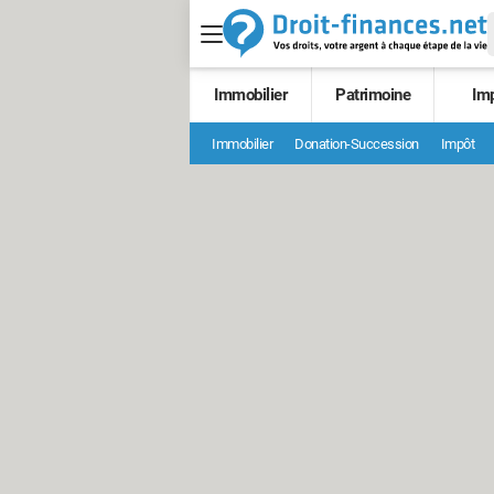
Immobilier
Patrimoine
Im
Immobilier
Donation-Succession
Impôt