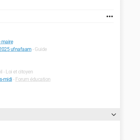
e maire
le 2025 ufnafaam
- Guide
l - Loi et citoyen
s-midi
-
Forum éducation