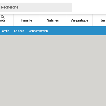
pôts
Famille
Salariés
Vie pratique
Jus
Famille
Salariés
Consommation