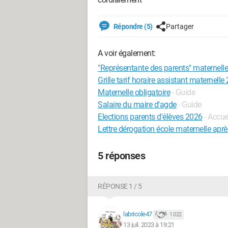
Répondre (5)
Partager
A voir également:
"Représentante des parents" maternell
Grille tarif horaire assistant maternel
Maternelle obligatoire
- Guide
Salaire du maire d'agde
- Guide
Elections parents d'élèves 2026
- Accuei
Lettre dérogation école maternelle aprè
5 réponses
RÉPONSE 1 / 5
labricole47
1 022
13 juil. 2023 à 19:21