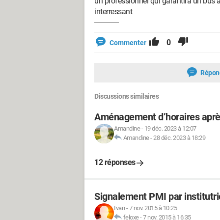
un professionnel qui garantira un bus au
interressant
0
Commenter
Répon
Discussions similaires
Aménagement d’horaires après
Amandine
-
19 déc. 2023 à 12:07
Amandine
-
28 déc. 2023 à 18:29
12 réponses
Signalement PMI par institutri
Ivan
-
7 nov. 2015 à 10:25
feloxe
-
7 nov. 2015 à 16:35