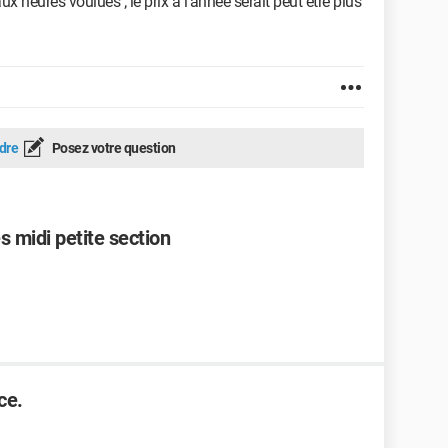
x heures voulues ; le prix à l'année serait peut étre plus
dre
Posez votre question
 midi petite section
ce.