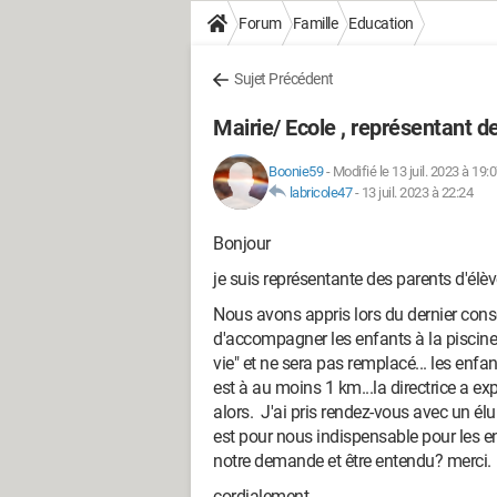
Forum
Famille
Education
Sujet Précédent
Mairie/ Ecole , représentant d
Boonie59
-
Modifié le 13 juil. 2023 à 19:
labricole47
-
13 juil. 2023 à 22:24
Bonjour
je suis représentante des parents d'élèv
Nous avons appris lors du dernier consei
d'accompagner les enfants à la piscine ,
vie" et ne sera pas remplacé... les enfa
est à au moins 1 km...la directrice a exp
alors. J'ai pris rendez-vous avec un él
est pour nous indispensable pour les e
notre demande et être entendu? merci.
cordialement