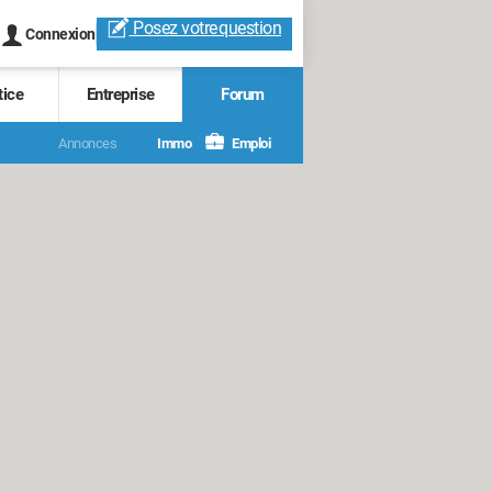
Posez votre
question
Connexion
tice
Entreprise
Forum
Annonces
Immo
Emploi