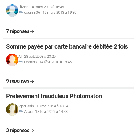
tilivier
-
14 mars 2013 à 16:45
casimir06
-
15 mars 2013 à 19:30
7 réponses
Somme payée par carte bancaire débitée 2 fois
Al
-
28 oct. 2008 à 23:29
Domino
-
14 févr. 2010 à 18:45
9 réponses
Prélèvement frauduleux Photomaton
lepoussin
-
13 mai 2024 à 18:54
Alicia
-
18 févr. 2025 à 14:43
3 réponses