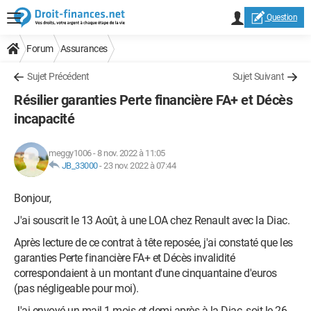
Question
Forum
Assurances
Sujet Précédent
Sujet Suivant
Résilier garanties Perte financière FA+ et Décès
incapacité
meggy1006
-
8 nov. 2022 à 11:05
JB_33000
-
23 nov. 2022 à 07:44
Bonjour,
J'ai souscrit le 13 Août, à une LOA chez Renault avec la Diac.
Après lecture de ce contrat à tête reposée, j'ai constaté que les
garanties Perte financière FA+ et Décès invalidité
correspondaient à un montant d'une cinquantaine d'euros
(pas négligeable pour moi).
J'ai envoyé un mail 1 mois et demi après à la Diac, soit le 26