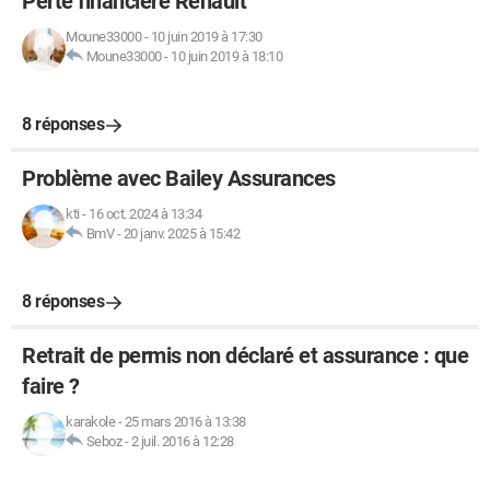
Perte financière Renault
Moune33000
-
10 juin 2019 à 17:30
Moune33000
-
10 juin 2019 à 18:10
8 réponses
Problème avec Bailey Assurances
kti
-
16 oct. 2024 à 13:34
BmV
-
20 janv. 2025 à 15:42
8 réponses
Retrait de permis non déclaré et assurance : que
faire ?
karakole
-
25 mars 2016 à 13:38
Seboz
-
2 juil. 2016 à 12:28