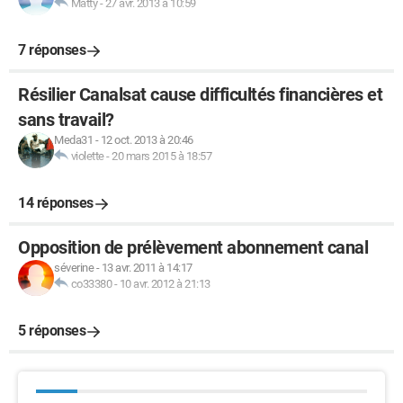
Matty
-
27 avr. 2013 à 10:59
7 réponses
Résilier Canalsat cause difficultés financières et
sans travail?
Meda31
-
12 oct. 2013 à 20:46
violette
-
20 mars 2015 à 18:57
14 réponses
Opposition de prélèvement abonnement canal
séverine
-
13 avr. 2011 à 14:17
co33380
-
10 avr. 2012 à 21:13
5 réponses