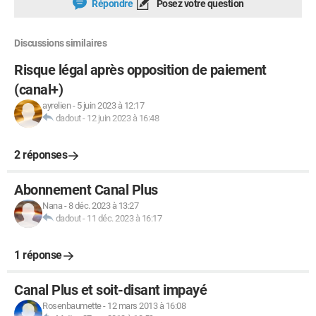
Répondre
Posez votre question
Discussions similaires
Risque légal après opposition de paiement
(canal+)
ayrelien
-
5 juin 2023 à 12:17
dadout
-
12 juin 2023 à 16:48
2 réponses
Abonnement Canal Plus
Nana
-
8 déc. 2023 à 13:27
dadout
-
11 déc. 2023 à 16:17
1 réponse
Canal Plus et soit-disant impayé
Rosenbaumette
-
12 mars 2013 à 16:08