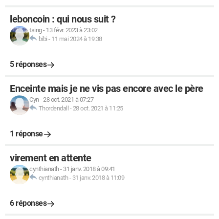
leboncoin : qui nous suit ?
tsing
-
13 févr. 2023 à 23:02
bibi
-
11 mai 2024 à 19:38
5 réponses
Enceinte mais je ne vis pas encore avec le père
Cyn
-
28 oct. 2021 à 07:27
Thordendall
-
28 oct. 2021 à 11:25
1 réponse
virement en attente
cynthianath
-
31 janv. 2018 à 09:41
cynthianath
-
31 janv. 2018 à 11:09
6 réponses