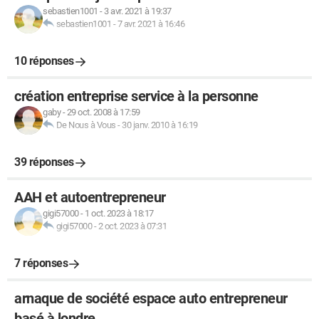
sebastien1001
-
3 avr. 2021 à 19:37
sebastien1001
-
7 avr. 2021 à 16:46
10 réponses
création entreprise service à la personne
gaby
-
29 oct. 2008 à 17:59
De Nous à Vous
-
30 janv. 2010 à 16:19
39 réponses
AAH et autoentrepreneur
gigi57000
-
1 oct. 2023 à 18:17
gigi57000
-
2 oct. 2023 à 07:31
7 réponses
arnaque de société espace auto entrepreneur
basé à londre