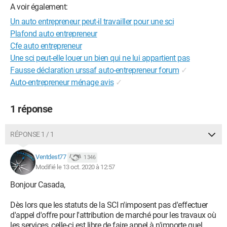
A voir également:
Un auto entrepreneur peut-il travailler pour une sci
Plafond auto entrepreneur
Cfe auto entrepreneur
Une sci peut-elle louer un bien qui ne lui appartient pas
Fausse déclaration urssaf auto-entrepreneur forum
✓
Auto-entrepreneur ménage avis
✓
1 réponse
RÉPONSE 1 / 1
Ventdest77
1 346
Modifié le 13 oct. 2020 à 12:57
Bonjour Casada,
Dès lors que les statuts de la SCI n'imposent pas d'effectuer
d'appel d'offre pour l'attribution de marché pour les travaux où
les services, celle-ci est libre de faire appel à n'importe quel