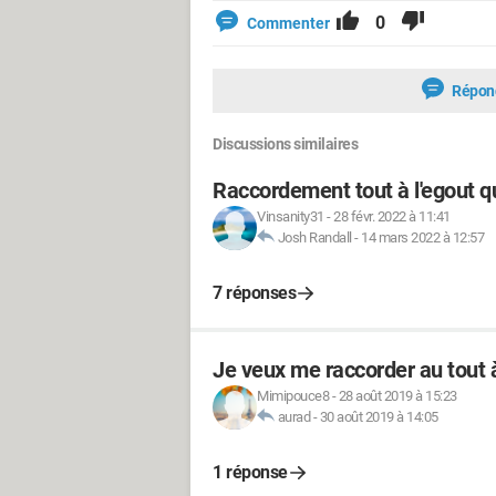
0
Commenter
Répon
Discussions similaires
Raccordement tout à l'egout qu
Vinsanity31
-
28 févr. 2022 à 11:41
Josh Randall
-
14 mars 2022 à 12:57
7 réponses
Je veux me raccorder au tout à
Mimipouce8
-
28 août 2019 à 15:23
aurad
-
30 août 2019 à 14:05
1 réponse