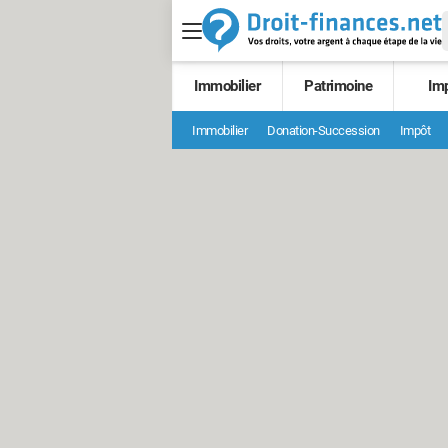
Immobilier
Patrimoine
Im
Immobilier
Donation-Succession
Impôt