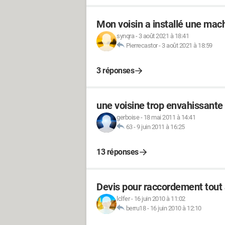
Mon voisin a installé une mac
synqra
-
3 août 2021 à 18:41
Pierrecastor
-
3 août 2021 à 18:59
3 réponses
une voisine trop envahissante
gerboise
-
18 mai 2011 à 14:41
63
-
9 juin 2011 à 16:25
13 réponses
Devis pour raccordement tout à
lclfer
-
16 juin 2010 à 11:02
berru18
-
16 juin 2010 à 12:10