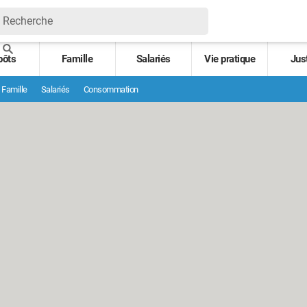
pôts
Famille
Salariés
Vie pratique
Jus
Famille
Salariés
Consommation