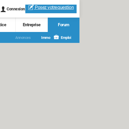
Posez votre
question
Connexion
tice
Entreprise
Forum
Annonces
Immo
Emploi