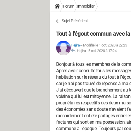
Forum
Immobilier
Sujet Précédent
Tout à l'égout commun avec la
Hejira-
-
Modifié le 1 oct. 2020 à 22:23
Hejira -
5 oct. 2020 à 17:24
Bonjour à tous les membres de la co
Après avoir consulté tous les messages
habitation sur le réseau du tout à l'égo
car je n'ai pas trouvé de réponse à ma 
J'ai découvert que le branchement au t
voisine qui lui est mitoyenne. La raison
propriétaires respectifs des deux maison
des économies sans doute n'avaient fai
raccordement ont été partagés entre les 
factures qui sont en ma possession, ains
commune à l'époque. Toujours par souci