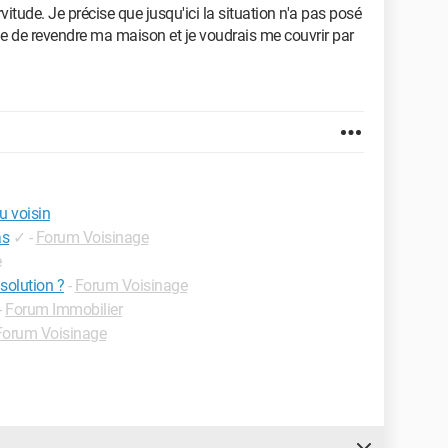
ervitude. Je précise que jusqu'ici la situation n'a pas posé
e de revendre ma maison et je voudrais me couvrir par
u voisin
as
✓
-
Forum Voisinage
e
solution ?
-
Forum Voisinage
-
Forum Immobilier
Forum Voisinage