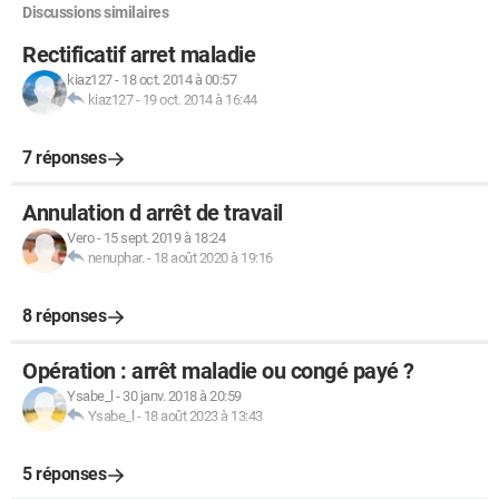
Discussions similaires
Rectificatif arret maladie
kiaz127
-
18 oct. 2014 à 00:57
kiaz127
-
19 oct. 2014 à 16:44
7 réponses
Annulation d arrêt de travail
Vero
-
15 sept. 2019 à 18:24
nenuphar.
-
18 août 2020 à 19:16
8 réponses
Opération : arrêt maladie ou congé payé ?
Ysabe_l
-
30 janv. 2018 à 20:59
Ysabe_l
-
18 août 2023 à 13:43
5 réponses