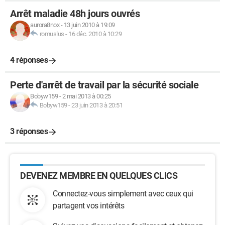
Arrêt maladie 48h jours ouvrés
aurora8nox
-
13 juin 2010 à 19:09
romuslus
-
16 déc. 2010 à 10:29
4 réponses
Perte d'arrêt de travail par la sécurité sociale
Bobyw159
-
2 mai 2013 à 00:25
Bobyw159
-
23 juin 2013 à 20:51
3 réponses
DEVENEZ MEMBRE EN QUELQUES CLICS
Connectez-vous simplement avec ceux qui
partagent vos intérêts