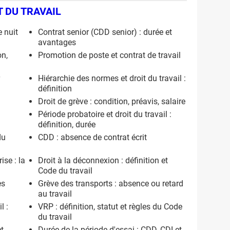
 DU TRAVAIL
e nuit
Contrat senior (CDD senior) : durée et
avantages
on,
Promotion de poste et contrat de travail
Hiérarchie des normes et droit du travail :
définition
Droit de grève : condition, préavis, salaire
Période probatoire et droit du travail :
définition, durée
du
CDD : absence de contrat écrit
ise : la
Droit à la déconnexion : définition et
Code du travail
es
Grève des transports : absence ou retard
au travail
l :
VRP : définition, statut et règles du Code
du travail
et
Durée de la période d'essai : CDD, CDI et