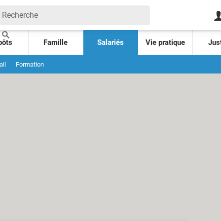
pôts
Famille
Salariés
Vie pratique
Jus
ail
Formation