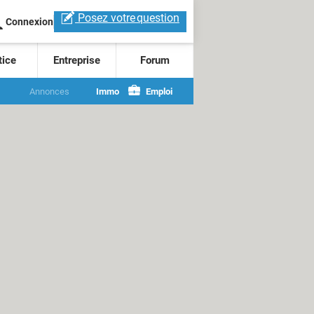
Posez votre
question
Connexion
tice
Entreprise
Forum
Annonces
Immo
Emploi