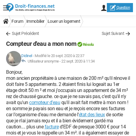
Question
Forum
Immobilier
Louer un logement
Sujet Précédent
Sujet Suivant
Compteur d'eau a mon nom
Résolu
Didinel
-
Modifié le 20 sept. 2020 à 22:37
Utilisateur anonyme -
22 sept. 2020 à 11:34
Bonjour,
mon ancien propriétaire à une maison de 200 m² qu'il rénove il
doit faire 5 appartements. 2 étaient finis lui logeait au 1er
étage droit 50 m ² et moi j'occupais un appartement de 34 m²
rez de chaussé gauche. ce que je ne savais pas, c'est qu'il n'y
avait qu'un
compteur d'eau
qu'il avait fait mettre à mon nom !
en somme je payais son eau et je reçois encore ses factures
car l'organisme d'eau me demande l'
état des lieux
de sortie
que je n'ai jamais reçu et il a bien évidement gardé ma
caution.... plus une
facture
d'EDF de presque 3000 € pour 14
mois et je vous le rappelle un 34 m². il a également essayer de