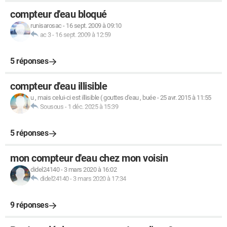
compteur d'eau bloqué
runisarosac
-
16 sept. 2009 à 09:10
ac 3
-
16 sept. 2009 à 12:59
5 réponses
compteur d'eau illisible
u , mais celui-ci est illisible ( gouttes d'eau , buée
-
25 avr. 2015 à 11:55
Sousous
-
1 déc. 2025 à 15:39
5 réponses
mon compteur d'eau chez mon voisin
didel24140
-
3 mars 2020 à 16:02
didel24140
-
3 mars 2020 à 17:34
9 réponses