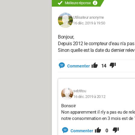
Meilleure réponse
Utilisateur anonyme
16 déc. 2019 à 19:50
Bonjour,
Depuis 2012 le compteur d'eau n'a pas b
Sinon quelle est la date du dernier re
14
Commenter
sebtitou
16 déc. 2019 à 20:12
Bonsoir
Non apparemment il n’y a pas eu de relev
notre consommation en 3 mois est de
0
Commenter