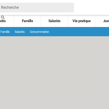
pôts
Famille
Salariés
Vie pratique
Jus
Famille
Salariés
Consommation