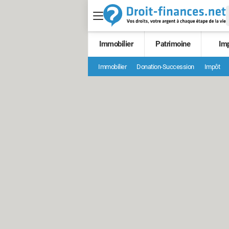
Immobilier
Patrimoine
Im
Immobilier
Donation-Succession
Impôt