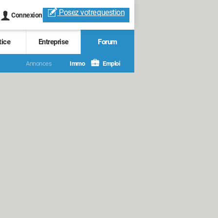
Posez votre
question
Connexion
tice
Entreprise
Forum
Annonces
Immo
Emploi