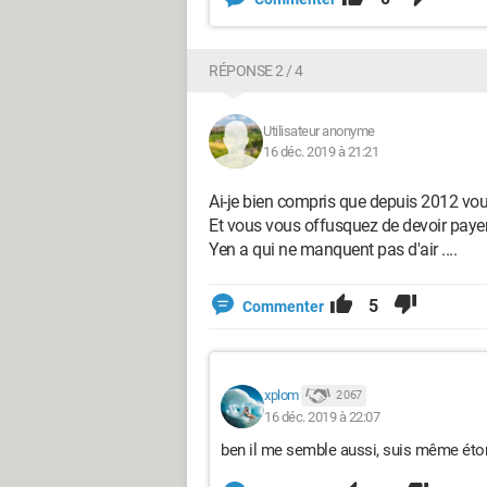
RÉPONSE 2 / 4
Utilisateur anonyme
16 déc. 2019 à 21:21
Ai-je bien compris que depuis 2012 vou
Et vous vous offusquez de devoir paye
Yen a qui ne manquent pas d'air ....
5
Commenter
xplom
2 067
16 déc. 2019 à 22:07
ben il me semble aussi, suis même étonn