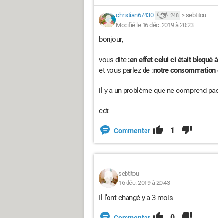
christian67430
>
sebtitou
248
Modifié le 16 déc. 2019 à 20:23
bonjour,
vous dite
:en effet celui ci était bloqué
et vous parlez de :
notre consommation 
il y a un problème que ne comprend pas
cdt
1
Commenter
sebtitou
16 déc. 2019 à 20:43
Il l’ont changé y a 3 mois
0
Commenter