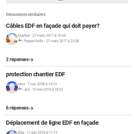
Discussions similaires
Câbles EDF en façade qui doit payer?
Martine
-
27 mars 2017 à 16:58
Papaschults
-
27 mars 2017 à 23:38
2 réponses
protection chantier EDF
vinci
-
7 nov. 2008 à 14:19
Jpa
-
15 mai 2018 à 18:32
6 réponses
Déplacement de ligne EDF en façade
Béa
-
11 juin 2010 à 11:19