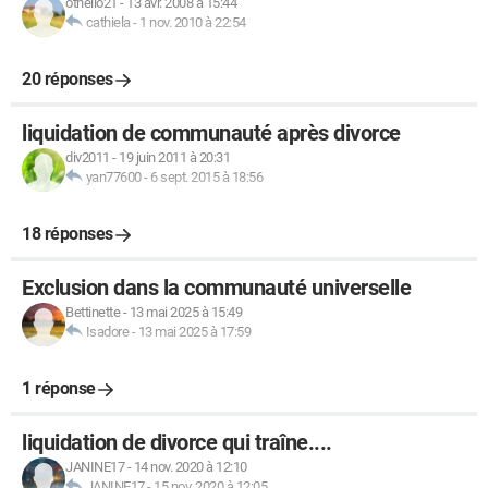
othello21
-
13 avr. 2008 à 15:44
cathiela
-
1 nov. 2010 à 22:54
20 réponses
liquidation de communauté après divorce
div2011
-
19 juin 2011 à 20:31
yan77600
-
6 sept. 2015 à 18:56
18 réponses
Exclusion dans la communauté universelle
Bettinette
-
13 mai 2025 à 15:49
Isadore
-
13 mai 2025 à 17:59
1 réponse
liquidation de divorce qui traîne....
JANINE17
-
14 nov. 2020 à 12:10
JANINE17
-
15 nov. 2020 à 12:05