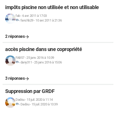
impôts piscine non utilisée et non utilisable
fab
-
6 avr. 2011 à 17:03
fanchb29
-
10 avr. 2011 à 21:36
2 réponses
accès piscine dans une copropriété
FAB57
-
25 janv. 2016 à 10:39
dany311
-
25 janv. 2016 à 15:06
3 réponses
Suppression par GRDF
Dadou
-
15 juil. 2020 à 11:14
Dadou
-
15 juil. 2020 à 13:39