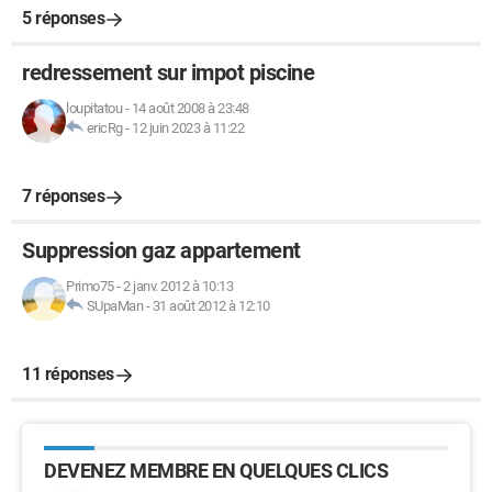
5 réponses
redressement sur impot piscine
loupitatou
-
14 août 2008 à 23:48
ericRg
-
12 juin 2023 à 11:22
7 réponses
Suppression gaz appartement
Primo75
-
2 janv. 2012 à 10:13
SUpaMan
-
31 août 2012 à 12:10
11 réponses
DEVENEZ MEMBRE EN QUELQUES CLICS