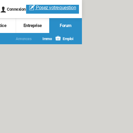
Posez votre
question
Connexion
tice
Entreprise
Forum
Annonces
Immo
Emploi