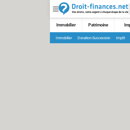
Immobilier
Patrimoine
Im
Immobilier
Donation-Succession
Impôt