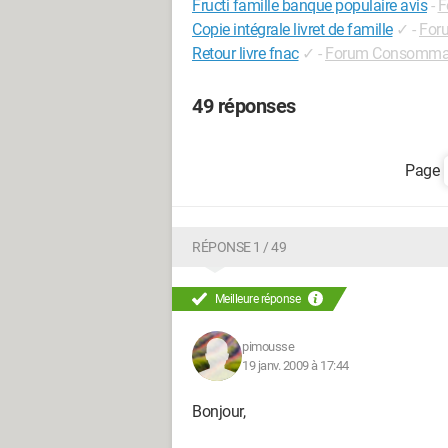
Fructi famille banque populaire avis
-
F
Copie intégrale livret de famille
✓
-
For
Retour livre fnac
✓
-
Forum Consomma
49 réponses
RÉPONSE 1 / 49
Meilleure réponse
pimousse
19 janv. 2009 à 17:44
Bonjour,