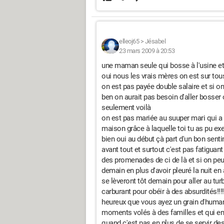
elleoj65
>
Jésabel
23 mars 2009 à 20:53
une maman seule qui bosse à l'usine et 
oui nous les vrais mères on est sur tous
on est pas payée double salaire et si o
ben on aurait pas besoin d'aller bosser 
seulement voilà
on est pas mariée au suuper mari qui a 
maison grâce à laquelle toi tu as pu exerc
bien oui au début çà part d'un bon senti
avant tout et surtout c'est pas fatiguant
des promenades de ci de là et si on peu
demain en plus d'avoir pleuré la nuit en
se lèveront tôt demain pour aller au turb
carburant pour obéir à des absurdités!!!
heureux que vous ayez un grain d'humani
moments volés à des familles et qui en
quand c'est pas en plus de se servir de