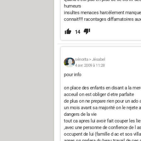
humeurs
insultes menaces harcèlement manque d
connait!!!! racontages diffamatoires aux 
14
sénorita
>
Jésabel
4 avr. 2009 à 11:28
pour info
on place des enfants en disant a la mere
acceuil on est obliger d etre parfaite
de plus on ne prepare rien pour un ado a
un mois avant sa majorité on le rejete a
dangers de la vie
tout ca apres lui avoir fait couper les 
,avec une personne de confience de l as
occupent de lui (famille d ac et sos vi
apres on parlera du beau travail de ces 