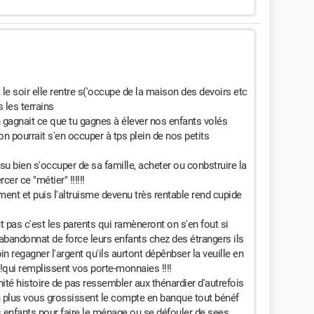
le soir elle rentre s('occupe de la maison des devoirs etc
 les terrains
n gagnait ce que tu gagnes à élever nos enfants volés
on pourrait s'en occuper à tps plein de nos petits
su bien s'occuper de sa famille, acheter ou conbstruire la
er ce "métier" !!!!!!
ment et puis l'altruisme devenu très rentable rend cupide
t pas c'est les parents qui ramèneront on s'en fout si
 abandonnat de force leurs enfants chez des étrangers ils
in regagner l'argent qu'ils aurtont dépênbser la veuille en
!!qui remplissent vos porte-monnaies !!!!
té histoire de pas ressembler aux thénardier d'autrefois
 plus vous grossissent le compte en banque tout bénéf
s enfants pour faire le ménage ou se défouler de sees