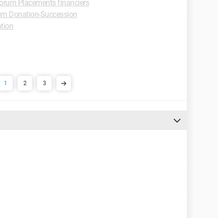
orum Placements financiers
um Donation-Succession
tion
1
2
3