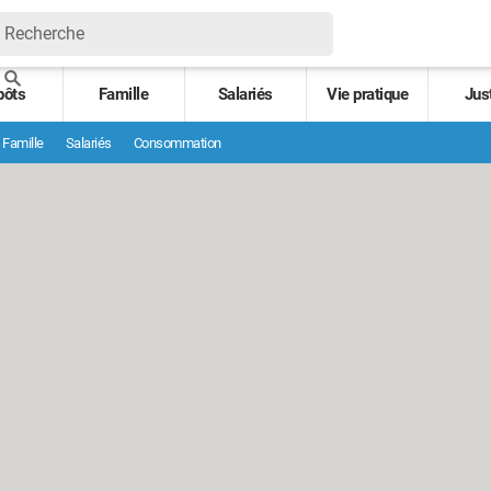
pôts
Famille
Salariés
Vie pratique
Jus
Famille
Salariés
Consommation