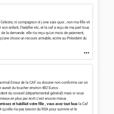
à Celeste, ni compagnon ni j ene sais quoi , non ma fille vit
 son enfant, l'habiller etc, et la caf a reçu de ma part tous
e la demande. elle n'a reçu qu'un mois de paiement,
 qu'une chose un recours amiable, ecrire au Président du
s normal Erreur de la CAF ou dossier non conforme car on
lle aurait du toucher environ 482 Euros .
ident du conseil (départemental général) mais si vous
 mieux en plus par écrit c'est encore mieux .
ssez et habillait votre fille , vous avez tout faux
la Caf
 qu'elle n'a pas besoin du RSA pour survivre et le