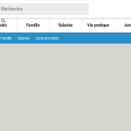
pôts
Famille
Salariés
Vie pratique
Jus
Famille
Salariés
Consommation