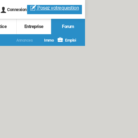
Posez votre
question
Connexion
tice
Entreprise
Forum
Annonces
Immo
Emploi