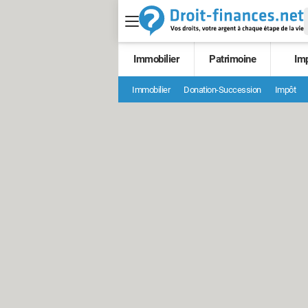
Immobilier
Patrimoine
Im
Immobilier
Donation-Succession
Impôt