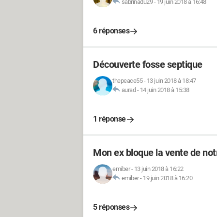
sabrinadu29
-
19 juin 2018 à 16:48
6 réponses
Découverte fosse septique
thepeace55
-
13 juin 2018 à 18:47
aurad
-
14 juin 2018 à 15:38
1 réponse
Mon ex bloque la vente de no
emiber
-
13 juin 2018 à 16:22
emiber
-
19 juin 2018 à 16:20
5 réponses