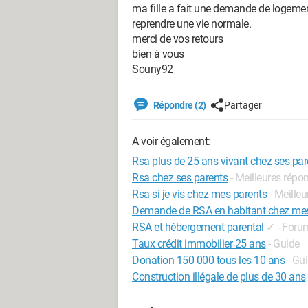
ma fille a fait une demande de logement
reprendre une vie normale.
merci de vos retours
bien à vous
Souny92
Répondre (2)
Partager
A voir également:
Rsa plus de 25 ans vivant chez ses par
Rsa chez ses parents
- Meilleures répo
Rsa si je vis chez mes parents
- Meille
Demande de RSA en habitant chez mes
RSA et hébergement parental
✓
-
Forum
Taux crédit immobilier 25 ans
- Guide
Donation 150 000 tous les 10 ans
- Gu
Construction illégale de plus de 30 ans