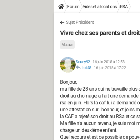
Forum
Aides et allocations
RSA
Sujet Précédent
Vivre chez ses parents et droi
Maison
Souny92
-
16 juin 2018 à 12:58
Loli48
-
16 juin 2018 à 17:22
Bonjour,
ma fille de 28 ans qui ne travaille plus
droit au chomage, a fait une demande RS
rsa en juin. Hors la caf lui a demandé où
une attestation sur l'honneur, et joins 
la CAF a rejeté son droit au RSa et ce s
Ma fille n'a aucun revenu, je suis moi 
charge un deuxième enfant.
Quel recours et est ce possible de pouvoi