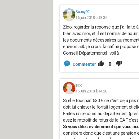
Souny92
16 juin 2018 à 13:35
Zico, regarder la reponse que j'ai faite 
bien avec moi, et il est normal de nourrir
les documents nécessaires au moment d
environ 530 je crois. la caf ne propose
Conseil Départemental. voilà,
0
Commenter
zico
16 juin 2018 à 14:20
Si elle touchait 530 € ce n'est déjà pa
doit lui enlever le forfait logement et e
Faites un recours au département (prés
avez le mtooiif de refus de la CAF c'est
Si vous dites évidemment que vous nourri
considère donc que c'est une pension et