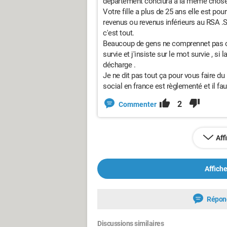
département conclura à la même chose
Votre fille a plus de 25 ans elle est po
revenus ou revenus inférieurs au RSA .Si 
c'est tout.
Beaucoup de gens ne comprennet pas ce 
survie et j'insiste sur le mot survie , si
décharge .
Je ne dit pas tout ça pour vous faire du 
social en france est règlementé et il fa
2
Commenter
Aff
Affiche
Répon
Discussions similaires