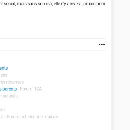
 social, mais sans son rsa, elle n'y arrivera jamais pour
ents
nses
ures réponses
 parents
-
Forum RSA
 salariés
ide
✓
-
Forum acheter une maison