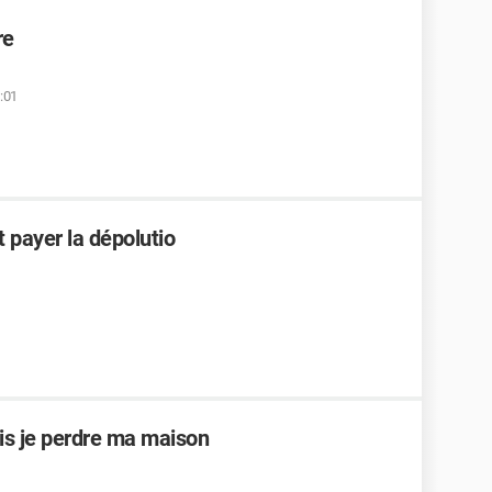
re
1:01
t payer la dépolutio
is je perdre ma maison