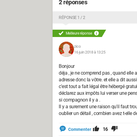
2 réponses
RÉPONSE 1 / 2
Meilleure réponse
zico
16 juin 2018 à 13:25
Bonjour
déja , je ne comprend pas , quand elle
adresse donc la vôtre. et elle a dit aus
c'est tout a fait légal être hébergé gratu
déclarez aux impôts lui verser une pen
si compagnon il y a .
Il y a surement une raison qu'il faut 
oublier un détail , combien avez t-elle 
16
Commenter