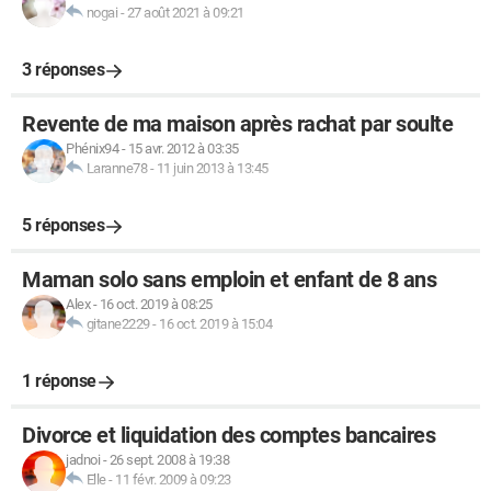
nogai
-
27 août 2021 à 09:21
3 réponses
Revente de ma maison après rachat par soulte
Phénix94
-
15 avr. 2012 à 03:35
Laranne78
-
11 juin 2013 à 13:45
5 réponses
Maman solo sans emploin et enfant de 8 ans
Alex
-
16 oct. 2019 à 08:25
gitane2229
-
16 oct. 2019 à 15:04
1 réponse
Divorce et liquidation des comptes bancaires
jadnoi
-
26 sept. 2008 à 19:38
Elle
-
11 févr. 2009 à 09:23