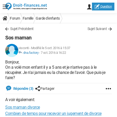
Question
Forum
Famille
Garde d'enfants
Sujet Précédent
Sujet Suivant
Sos maman
visconti
-
Modifié le 5 oct. 2016 à 15:37
dna.factory
-
7 oct. 2016 à 16:22
Bonjour,
On a volé mon enfant il y a 5 ans et je n'arrive pas à le
récupérer. Je n'ai jamais eu la chance de l'avoir. Que puis-je
faire?
Répondre (3)
Partager
A voir également:
Sos maman divorce
Combien de temps pour recevoir un jugement de divorce