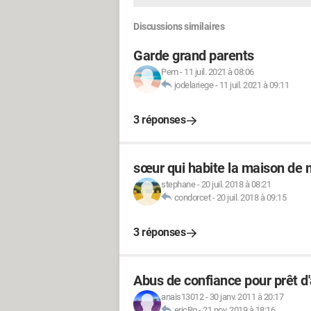
Discussions similaires
Garde grand parents
Pem
-
11 juil. 2021 à 08:06
jodelariege
-
11 juil. 2021 à 09:11
3 réponses
sœur qui habite la maison de 
stephane
-
20 juil. 2018 à 08:21
condorcet
-
20 juil. 2018 à 09:15
3 réponses
Abus de confiance pour prêt d
anais13012
-
30 janv. 2011 à 20:17
ericRg
-
21 nov. 2019 à 18:16