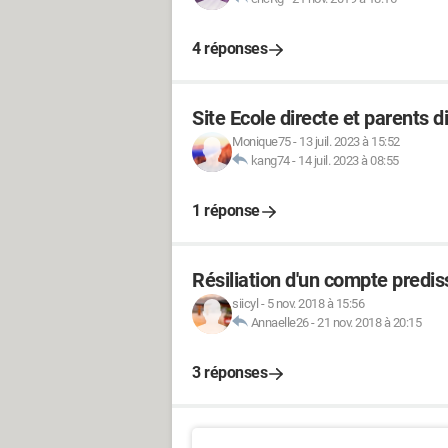
4 réponses
Site Ecole directe et parents d
Monique75
-
13 juil. 2023 à 15:52
kang74
-
14 juil. 2023 à 08:55
1 réponse
Résiliation d'un compte prediss
siicyl
-
5 nov. 2018 à 15:56
Annaelle26
-
21 nov. 2018 à 20:15
3 réponses