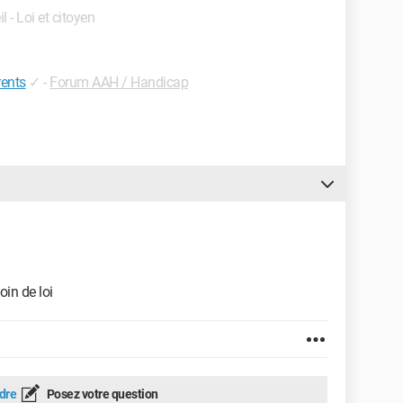
l - Loi et citoyen
rents
✓
-
Forum AAH / Handicap
oin de loi
dre
Posez votre question