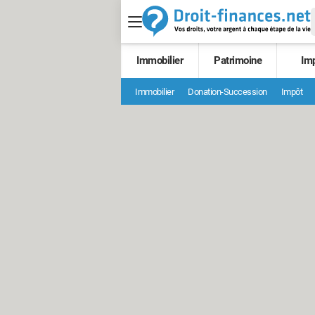
Immobilier
Patrimoine
Im
Immobilier
Donation-Succession
Impôt