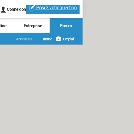
Posez votre
question
Connexion
tice
Entreprise
Forum
Annonces
Immo
Emploi