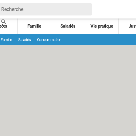
pôts
Famille
Salariés
Vie pratique
Jus
Famille
Salariés
Consommation