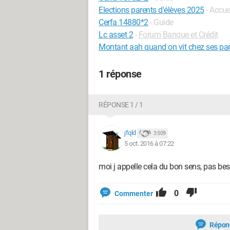
Elections parents d'élèves 2025
- Accuei
Cerfa 14880*2
- Guide
Lc asset 2
-
Forum Banque et Crédit
Montant aah quand on vit chez ses pa
1 réponse
RÉPONSE 1 / 1
jfqld
3 509
5 oct. 2016 à 07:22
moi j appelle cela du bon sens, pas bes
0
Commenter
Répon