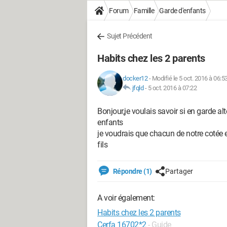
Forum
Famille
Garde d'enfants
Sujet Précédent
Habits chez les 2 parents
docker12
-
Modifié le 5 oct. 2016 à 06:5
jfqld
-
5 oct. 2016 à 07:22
Bonjour,je voulais savoir si en garde alt
enfants
je voudrais que chacun de notre cotée e
fils
Répondre (1)
Partager
A voir également:
Habits chez les 2 parents
Cerfa 16702*2
- Guide