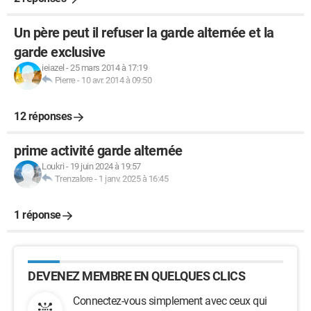
Un père peut il refuser la garde alternée et la
garde exclusive
ieiazel
-
25 mars 2014 à 17:19
Pierre
-
10 avr. 2014 à 09:50
12 réponses
prime activité garde alternée
Loukri
-
19 juin 2024 à 19:57
Trenzalore
-
1 janv. 2025 à 16:45
1 réponse
DEVENEZ MEMBRE EN QUELQUES CLICS
Connectez-vous simplement avec ceux qui