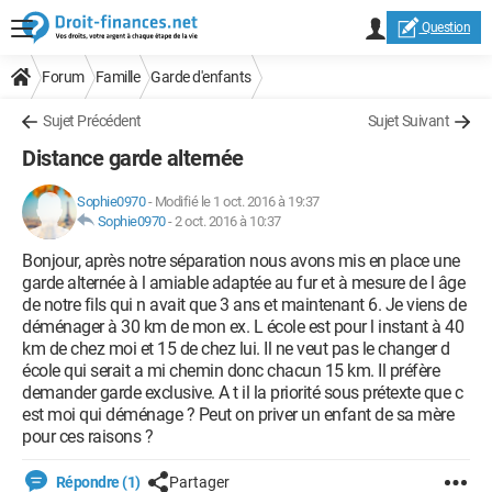
Question
Forum
Famille
Garde d'enfants
Sujet Précédent
Sujet Suivant
Distance garde alternée
Sophie0970
-
Modifié le 1 oct. 2016 à 19:37
Sophie0970
-
2 oct. 2016 à 10:37
Bonjour, après notre séparation nous avons mis en place une
garde alternée à l amiable adaptée au fur et à mesure de l âge
de notre fils qui n avait que 3 ans et maintenant 6. Je viens de
déménager à 30 km de mon ex. L école est pour l instant à 40
km de chez moi et 15 de chez lui. Il ne veut pas le changer d
école qui serait a mi chemin donc chacun 15 km. Il préfère
demander garde exclusive. A t il la priorité sous prétexte que c
est moi qui déménage ? Peut on priver un enfant de sa mère
pour ces raisons ?
Répondre (1)
Partager