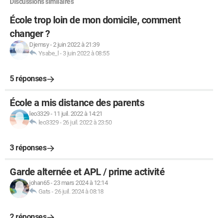
Discussions similaires
École trop loin de mon domicile, comment
changer ?
Djemsy
-
2 juin 2022 à 21:39
Ysabe_l
-
3 juin 2022 à 08:55
5 réponses
École a mis distance des parents
leo3329
-
11 juil. 2022 à 14:21
leo3329
-
26 juil. 2022 à 23:50
3 réponses
Garde alternée et APL / prime activité
johan65
-
23 mars 2024 à 12:14
Gats
-
26 juil. 2024 à 08:18
2 réponses