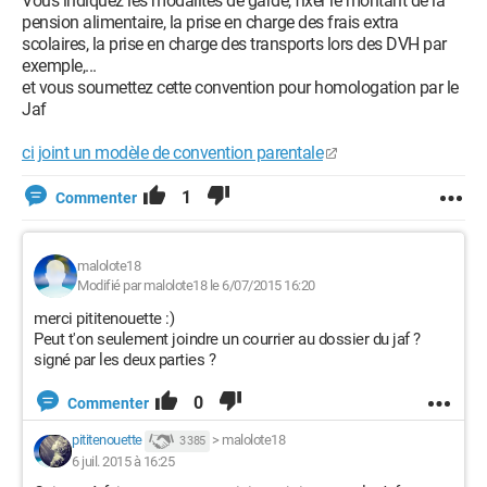
Vous indiquez les modalités de garde, fixer le montant de la
pension alimentaire, la prise en charge des frais extra
scolaires, la prise en charge des transports lors des DVH par
exemple,...
et vous soumettez cette convention pour homologation par le
Jaf
ci joint un modèle de convention parentale
1
Commenter
malolote18
Modifié par malolote18 le 6/07/2015 16:20
merci pititenouette :)
Peut t'on seulement joindre un courrier au dossier du jaf ?
signé par les deux parties ?
0
Commenter
pititenouette
>
malolote18
3 385
6 juil. 2015 à 16:25