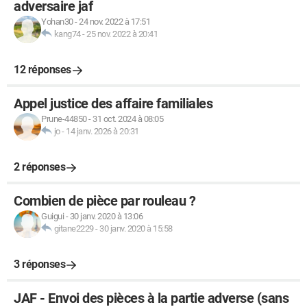
adversaire jaf
Yohan30
-
24 nov. 2022 à 17:51
kang74
-
25 nov. 2022 à 20:41
12 réponses
Appel justice des affaire familiales
Prune-44850
-
31 oct. 2024 à 08:05
jo
-
14 janv. 2026 à 20:31
2 réponses
Combien de pièce par rouleau ?
Guigui
-
30 janv. 2020 à 13:06
gitane2229
-
30 janv. 2020 à 15:58
3 réponses
JAF - Envoi des pièces à la partie adverse (sans